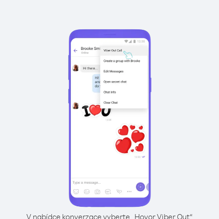
V nabídce konverzace vyberte „Hovor Viber Out“