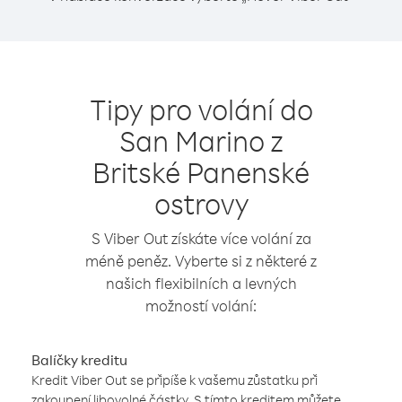
Tipy pro volání do
San Marino z
Britské Panenské
ostrovy
S Viber Out získáte více volání za
méně peněz. Vyberte si z některé z
našich flexibilních a levných
možností volání:
Balíčky kreditu
Kredit Viber Out se připíše k vašemu zůstatku při
zakoupení libovolné částky. S tímto kreditem můžete