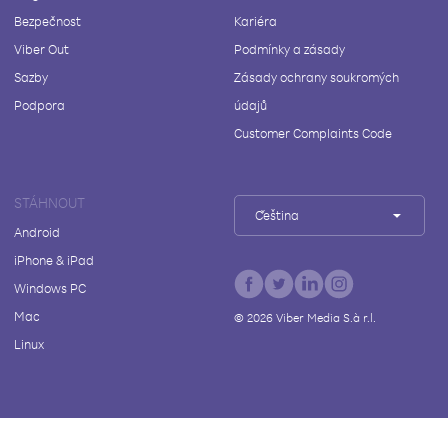
Bezpečnost
Kariéra
Viber Out
Podmínky a zásady
Sazby
Zásady ochrany soukromých
Podpora
údajů
Customer Complaints Code
STÁHNOUT
Čeština
Android
iPhone & iPad
Windows PC
Mac
©
2026
Viber Media S.à r.l.
Linux