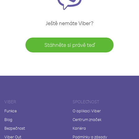
Ještě nemáte Viber?
Stáhněte si právě teď
VIBER
SPOLEČNOST
Funkce
O aplikaci Viber
Blog
Centrum značek
Bezpečnost
Kariéra
Viber Out
Podmínky a zásady