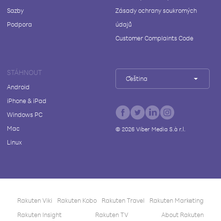
Sazby
Zásady ochrany soukromých
Podpora
údajů
Customer Complaints Code
STÁHNOUT
Čeština
Android
iPhone & iPad
Windows PC
Mac
©
2026
Viber Media S.à r.l.
Linux
Rakuten Viki
Rakuten Kobo
Rakuten Travel
Rakuten Marketing
Rakuten Insight
Rakuten TV
About Rakuten