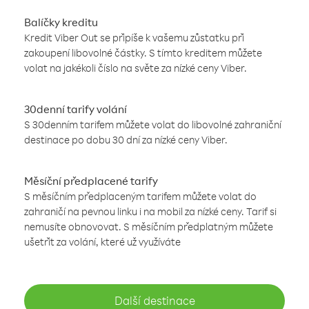
Balíčky kreditu
Kredit Viber Out se připíše k vašemu zůstatku při
zakoupení libovolné částky. S tímto kreditem můžete
volat na jakékoli číslo na světe za nízké ceny Viber.
30denní tarify volání
S 30denním tarifem můžete volat do libovolné zahraniční
destinace po dobu 30 dní za nízké ceny Viber.
Měsíční předplacené tarify
S měsíčním předplaceným tarifem můžete volat do
zahraničí na pevnou linku i na mobil za nízké ceny. Tarif si
nemusíte obnovovat. S měsíčním předplatným můžete
ušetřit za volání, které už využíváte
Další destinace