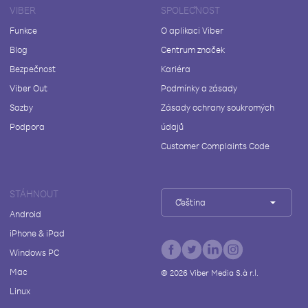
VIBER
SPOLEČNOST
Funkce
O aplikaci Viber
Blog
Centrum značek
Bezpečnost
Kariéra
Viber Out
Podmínky a zásady
Sazby
Zásady ochrany soukromých
Podpora
údajů
Customer Complaints Code
STÁHNOUT
Čeština
Android
iPhone & iPad
Windows PC
Mac
©
2026
Viber Media S.à r.l.
Linux