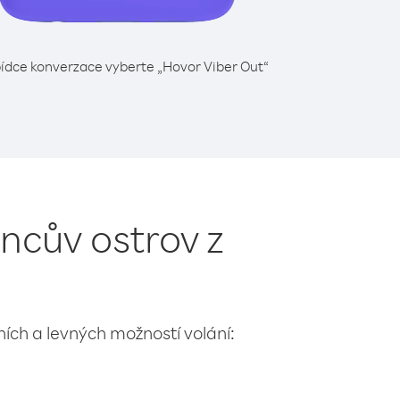
ídce konverzace vyberte „Hovor Viber Out“
ncův ostrov z
lních a levných možností volání: