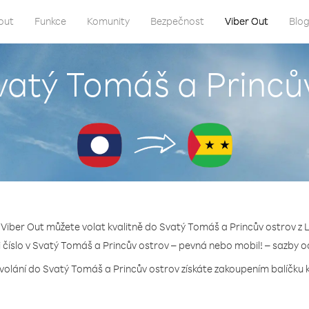
out
Funkce
Komunity
Bezpečnost
Viber Out
Blo
vatý Tomáš a Princů
 Viber Out můžete volat kvalitně do Svatý Tomáš a Princův ostrov z 
li číslo v Svatý Tomáš a Princův ostrov – pevná nebo mobil! – sazby o
 volání do Svatý Tomáš a Princův ostrov získáte zakoupením balíčku kr