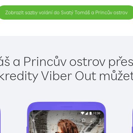
Zobrazit sazby volání do Svatý Tomáš a Princův ostrov
š a Princův ostrov přes
kredity Viber Out může