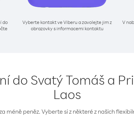
í do
Vyberte kontakt ve Viberu a zavolejte jim z
V nab
očte
obrazovky s informacemi kontaktu
ání do Svatý Tomáš a Pri
Laos
 za méně peněz. Vyberte si z některé z našich flexibi