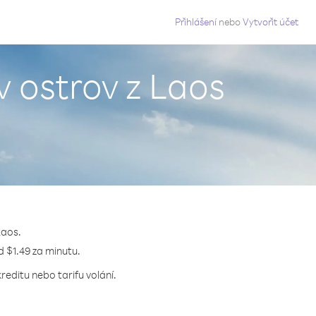
g
Přihlášení
nebo
Vytvořit účet
v ostrov z Laos
Laos.
d $1.49 za minutu.
editu nebo tarifu volání.