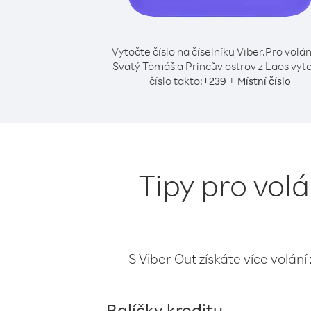
Vytočte číslo na číselníku Viber.
Pro volán
Svatý Tomáš a Princův ostrov z Laos vyt
číslo takto:
+
+
239
Místní číslo
Tipy pro vol
S Viber Out získáte více volání
Balíčky kreditu