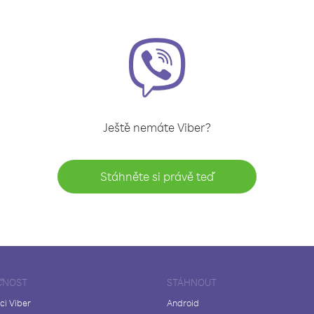
Ještě nemáte Viber?
Stáhněte si právě teď
ČNOST
STÁHNOUT
ci Viber
Android