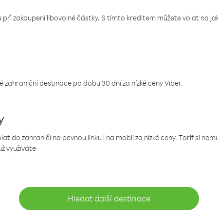
 při zakoupení libovolné částky. S tímto kreditem můžete volat na jaké
 zahraniční destinace po dobu 30 dní za nízké ceny Viber.
y
 do zahraničí na pevnou linku i na mobil za nízké ceny. Tarif si ne
už využíváte
Hledat další destinace