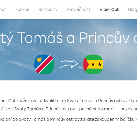
out
Funkce
Komunity
Bezpečnost
Viber Out
Blo
atý Tomáš a Princův 
iber Out můžete volat kvalitně do Svatý Tomáš a Princův ostrov z N
li číslo v Svatý Tomáš a Princův ostrov – pevná nebo mobil! – sazby o
 volání do Svatý Tomáš a Princův ostrov získáte zakoupením balíčku kr