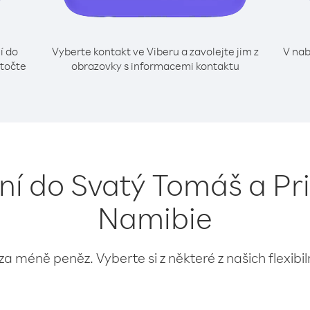
í do
Vyberte kontakt ve Viberu a zavolejte jim z
V nab
ytočte
obrazovky s informacemi kontaktu
ání do Svatý Tomáš a Pri
Namibie
 za méně peněz. Vyberte si z některé z našich flexibi