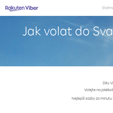
Stáhn
Jak volat do Sv
Díky V
Volejte na jakéko
Nejlepší sazby za minutu