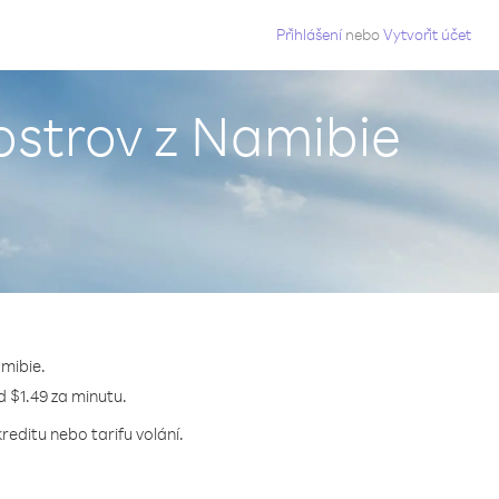
g
Přihlášení
nebo
Vytvořit účet
ostrov z Namibie
amibie.
d $1.49 za minutu.
editu nebo tarifu volání.