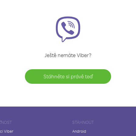
Ještě nemáte Viber?
Stáhněte si právě teď
ČNOST
STÁHNOUT
ci Viber
Android