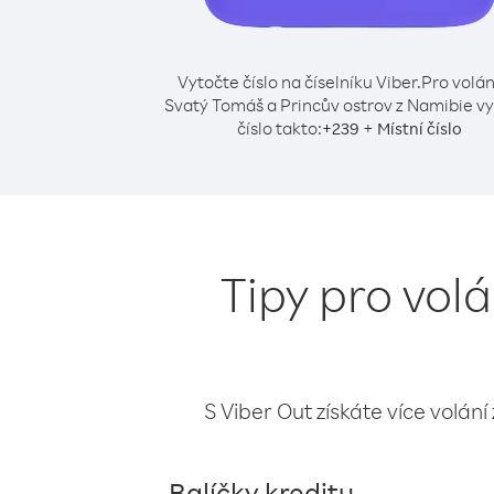
Vytočte číslo na číselníku Viber.
Pro volán
Svatý Tomáš a Princův ostrov z Namibie v
číslo takto:
+
+
239
Místní číslo
Tipy pro vol
S Viber Out získáte více volání
Balíčky kreditu