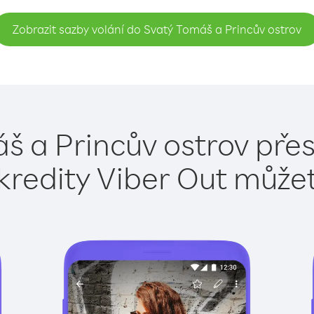
Zobrazit sazby volání do Svatý Tomáš a Princův ostrov
š a Princův ostrov přes
kredity Viber Out může