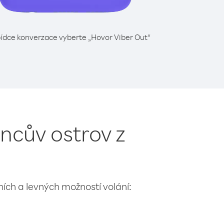
ídce konverzace vyberte „Hovor Viber Out“
ncův ostrov z
lních a levných možností volání: