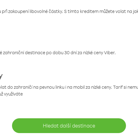
 při zakoupení libovolné částky. S tímto kreditem můžete volat na jaké
 zahraniční destinace po dobu 30 dní za nízké ceny Viber.
y
 do zahraničí na pevnou linku i na mobil za nízké ceny. Tarif si ne
už využíváte
Hledat další destinace