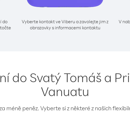
í do
Vyberte kontakt ve Viberu a zavolejte jim z
V nab
ytočte
obrazovky s informacemi kontaktu
ání do Svatý Tomáš a Pri
Vanuatu
 za méně peněz. Vyberte si z některé z našich flexibi