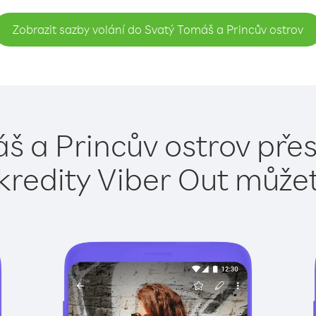
Zobrazit sazby volání do Svatý Tomáš a Princův ostrov
š a Princův ostrov přes
kredity Viber Out může