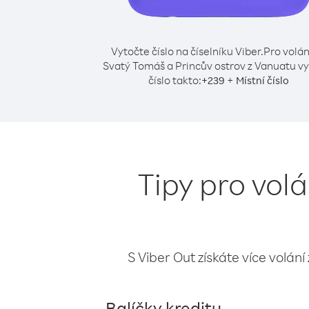
Vytočte číslo na číselníku Viber.
Pro volán
Svatý Tomáš a Princův ostrov z Vanuatu v
číslo takto:
+
+
239
Místní číslo
Tipy pro vol
S Viber Out získáte více volání
Balíčky kreditu