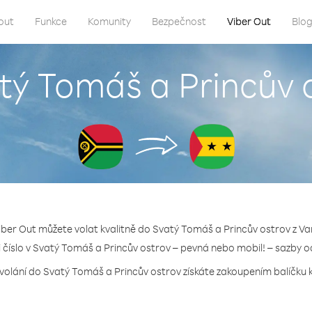
out
Funkce
Komunity
Bezpečnost
Viber Out
Blo
atý Tomáš a Princův 
iber Out můžete volat kvalitně do Svatý Tomáš a Princův ostrov z V
li číslo v Svatý Tomáš a Princův ostrov – pevná nebo mobil! – sazby o
 volání do Svatý Tomáš a Princův ostrov získáte zakoupením balíčku kr