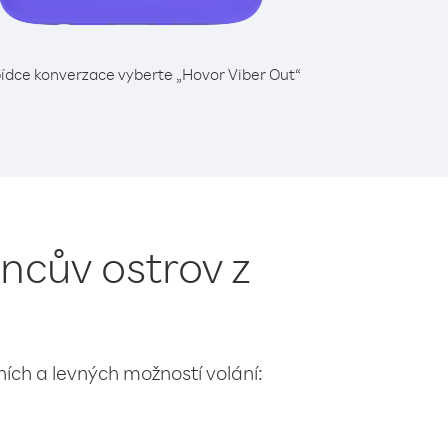
ídce konverzace vyberte „Hovor Viber Out“
ncův ostrov z
lních a levných možností volání: