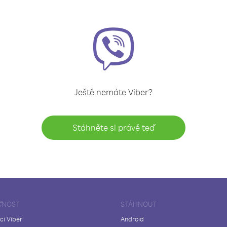
Ještě nemáte Viber?
Stáhněte si právě teď
ČNOST
STÁHNOUT
ci Viber
Android