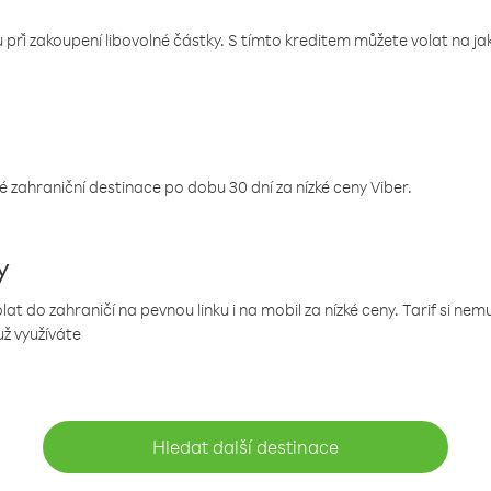
 při zakoupení libovolné částky. S tímto kreditem můžete volat na jaké
 zahraniční destinace po dobu 30 dní za nízké ceny Viber.
y
 do zahraničí na pevnou linku i na mobil za nízké ceny. Tarif si ne
už využíváte
Hledat další destinace