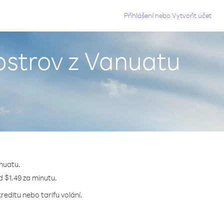
g
Přihlášení
nebo
Vytvořit účet
ostrov z Vanuatu
anuatu.
d $1.49 za minutu.
editu nebo tarifu volání.