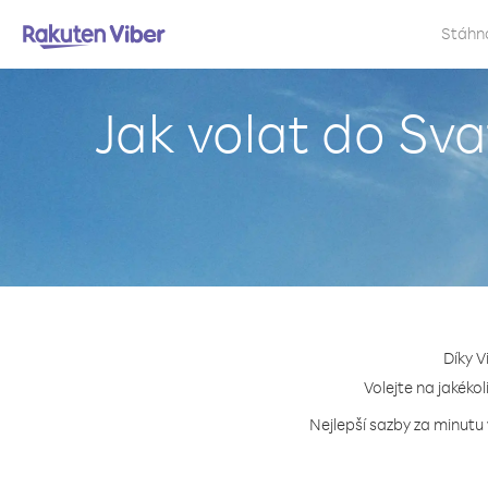
Stáhn
Jak volat do Sv
Díky V
Volejte na jakéko
Nejlepší sazby za minutu