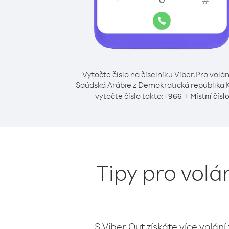
Vytočte číslo na číselníku Viber.
Pro volán
Saúdská Arábie z Demokratická republika
vytočte číslo takto:
+
+
966
Místní čísl
Tipy pro vol
S Viber Out získáte více volání