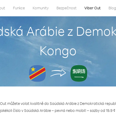
out
Funkce
Komunity
Bezpečnost
Viber Out
Blo
dská Arábie z Demok
Kongo
 Out můžete volat kvalitně do Saúdská Arábie z Demokratická repub
 jakékoli číslo v Saúdská Arábie – pevná nebo mobil! – sazby od 19.9 ¢