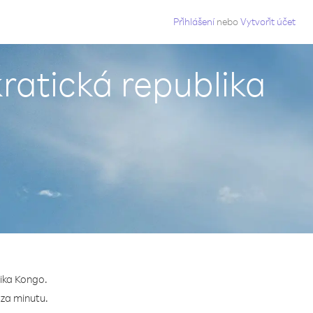
g
Přihlášení
nebo
Vytvořit účet
ratická republika
lika Kongo.
 za minutu.