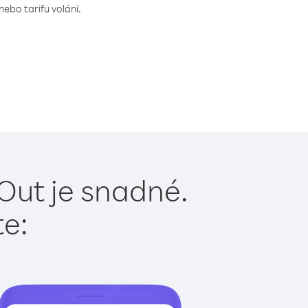
ebo tarifu volání.
Out je snadné.
te: