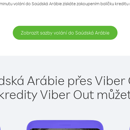
 minutu volání do Saúdská Arábie získáte zakoupením balíčku kreditu n
Zobrazit sazby volání do Saúdská Arábie
dská Arábie přes Viber 
kredity Viber Out může