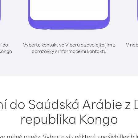
í do
Vyberte kontakt ve Viberu a zavolejte jim z
V nab
 Kongo
obrazovky s informacemi kontaktu
o
ání do Saúdská Arábie z
republika Kongo
 za méně peněz. Vyberte si z některé z našich flexibi