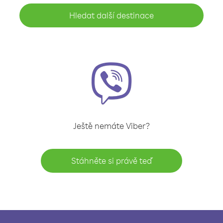
Hledat další destinace
Ještě nemáte Viber?
Stáhněte si právě teď