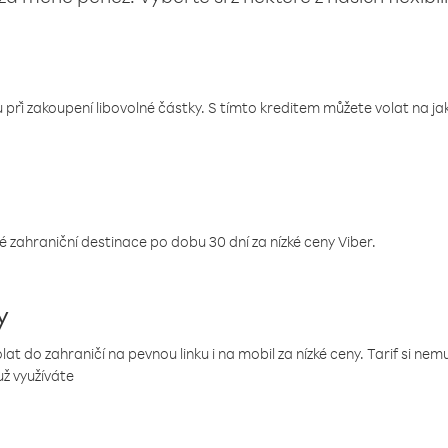
 při zakoupení libovolné částky. S tímto kreditem můžete volat na jaké
 zahraniční destinace po dobu 30 dní za nízké ceny Viber.
y
 do zahraničí na pevnou linku i na mobil za nízké ceny. Tarif si ne
už využíváte