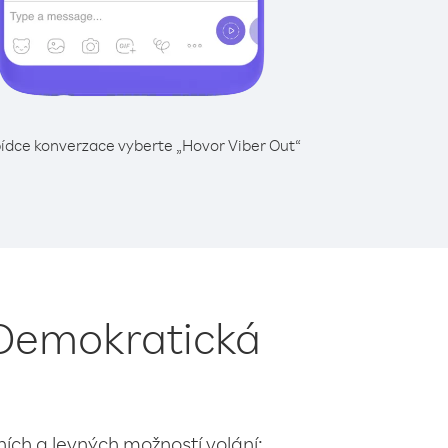
ídce konverzace vyberte „Hovor Viber Out“
 Demokratická
lních a levných možností volání: