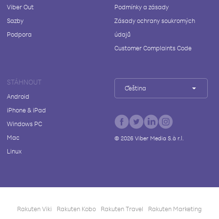
Viber Out
Podmínky a zásady
Sazby
Zásady ochrany soukromých
Podpora
údajů
Customer Complaints Code
STÁHNOUT
Čeština
Android
iPhone & iPad
Windows PC
Mac
©
2026
Viber Media S.à r.l.
Linux
Rakuten Viki
Rakuten Kobo
Rakuten Travel
Rakuten Marketing