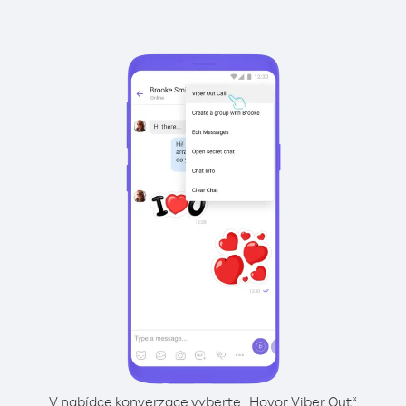
V nabídce konverzace vyberte „Hovor Viber Out“