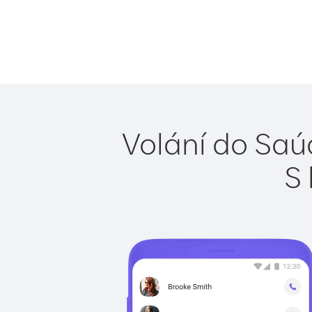
Volání do Saú
S 