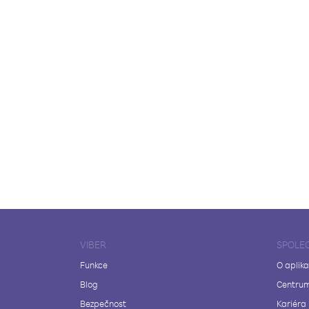
VIBER
SPOLE
Funkce
O aplika
Blog
Centrum
Bezpečnost
Kariéra