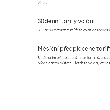
Viber.
30denní tarify volání
S 30denním tarifem můžete volat do libovolné
Měsíční předplacené tarif
S měsíčním předplaceným tarifem můžete volat
předplatným můžete ušetřit za volání, které 