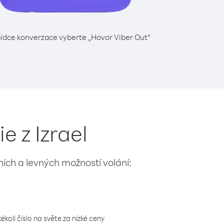
ídce konverzace vyberte „Hovor Viber Out“
e z Izrael
lních a levných možností volání:
koli číslo na světe za nízké ceny