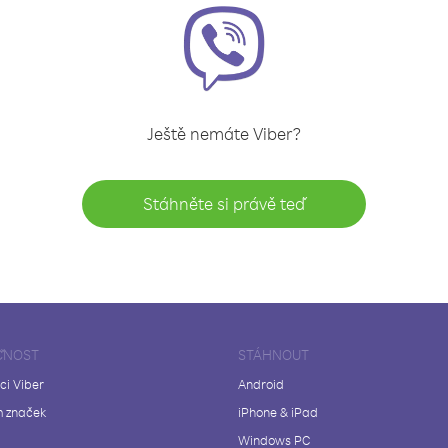
Ještě nemáte Viber?
Stáhněte si právě teď
ČNOST
STÁHNOUT
ci Viber
Android
 značek
iPhone & iPad
Windows PC