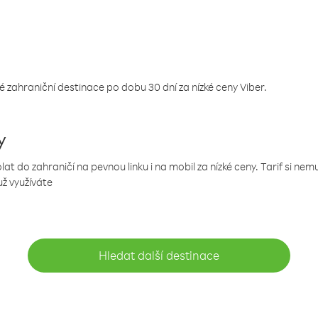
 zahraniční destinace po dobu 30 dní za nízké ceny Viber.
y
 do zahraničí na pevnou linku i na mobil za nízké ceny. Tarif si ne
už využíváte
Hledat další destinace