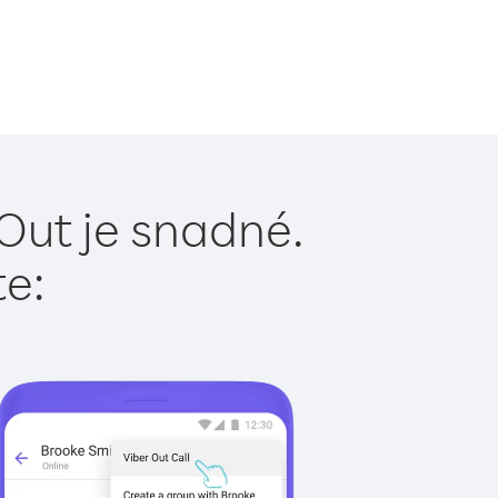
Out je snadné.
te: