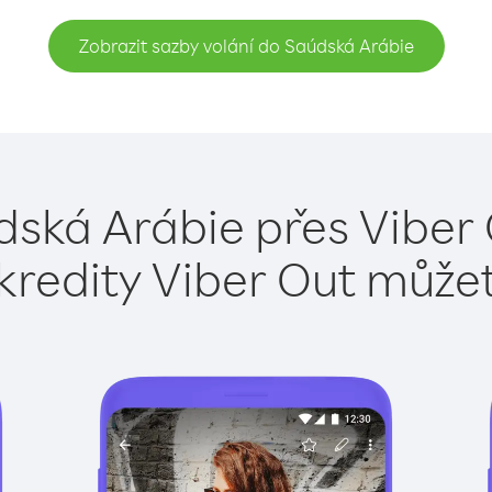
Zobrazit sazby volání do Saúdská Arábie
dská Arábie přes Viber 
kredity Viber Out může