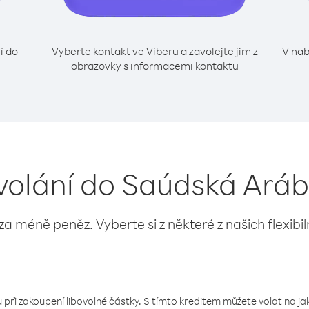
í do
Vyberte kontakt ve Viberu a zavolejte jim z
V nab
obrazovky s informacemi kontaktu
volání do Saúdská Arábi
 za méně peněz. Vyberte si z některé z našich flexibi
 při zakoupení libovolné částky. S tímto kreditem můžete volat na jaké