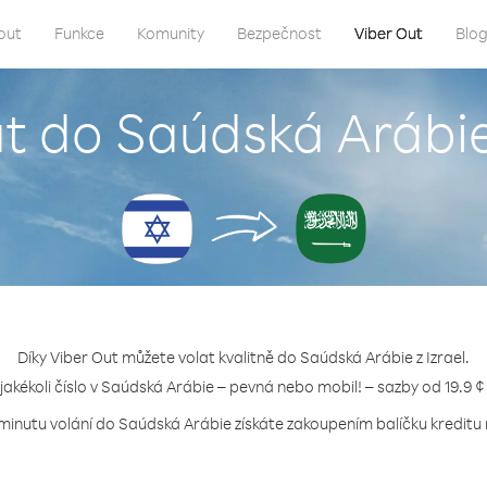
out
Funkce
Komunity
Bezpečnost
Viber Out
Blo
at do Saúdská Arábie 
Díky Viber Out můžete volat kvalitně do Saúdská Arábie z Izrael.
 jakékoli číslo v Saúdská Arábie – pevná nebo mobil! – sazby od 19.9 ¢
 minutu volání do Saúdská Arábie získáte zakoupením balíčku kreditu n