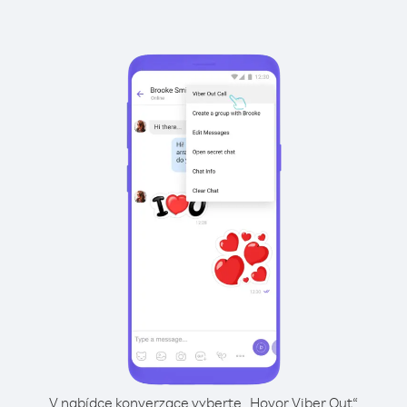
V nabídce konverzace vyberte „Hovor Viber Out“