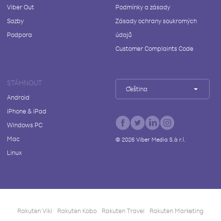
Viber Out
Podmínky a zásady
Sazby
Zásady ochrany soukromých
Podpora
údajů
Customer Complaints Code
STÁHNOUT
Čeština
Android
iPhone & iPad
Windows PC
Mac
©
2026
Viber Media S.à r.l.
Linux
Rakuten Viki
Rakuten Kobo
Rakuten Travel
Rakuten Marketing