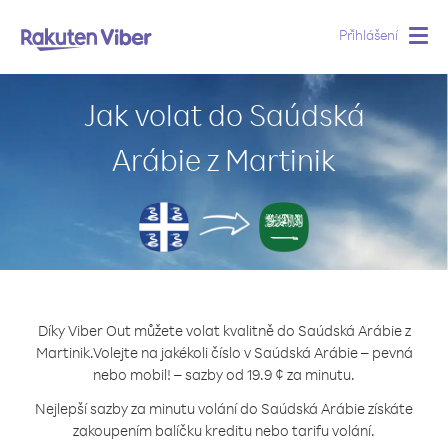
Přihlášení
Togg
navig
Jak volat do Saúdská
Arábie z Martinik
Díky Viber Out můžete volat kvalitně do Saúdská Arábie z
Martinik.
Volejte na jakékoli číslo v Saúdská Arábie – pevná
nebo mobil! – sazby od 19.9 ¢ za minutu.
Nejlepší sazby za minutu volání do Saúdská Arábie získáte
zakoupením balíčku kreditu nebo tarifu volání.