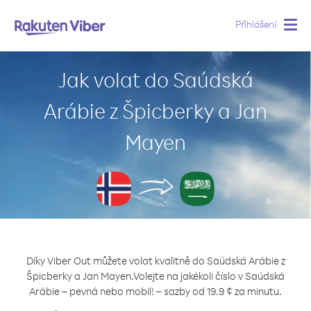
Přihlášení
Togg
navig
Jak volat do Saúdská
Arábie z Špicberky a Jan
Mayen
Díky Viber Out můžete volat kvalitně do Saúdská Arábie z
Špicberky a Jan Mayen.
Volejte na jakékoli číslo v Saúdská
Arábie – pevná nebo mobil! – sazby od 19.9 ¢ za minutu.