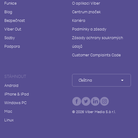
Funkce
O aplikaci Viber
Blog
Centrum značek
Bezpečnost
Kariéra
Viber Out
Podmínky a zásady
Sazby
Zásady ochrany soukromých
Podpora
údajů
Customer Complaints Code
STÁHNOUT
Čeština
Android
iPhone & iPad
Windows PC
Mac
©
2026
Viber Media S.à r.l.
Linux