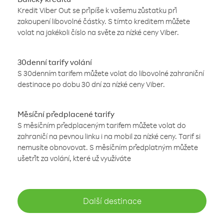
Kredit Viber Out se připíše k vašemu zůstatku při
zakoupení libovolné částky. S tímto kreditem můžete
volat na jakékoli číslo na světe za nízké ceny Viber.
30denní tarify volání
S 30denním tarifem můžete volat do libovolné zahraniční
destinace po dobu 30 dní za nízké ceny Viber.
Měsíční předplacené tarify
S měsíčním předplaceným tarifem můžete volat do
zahraničí na pevnou linku i na mobil za nízké ceny. Tarif si
nemusíte obnovovat. S měsíčním předplatným můžete
ušetřit za volání, které už využíváte
Další destinace