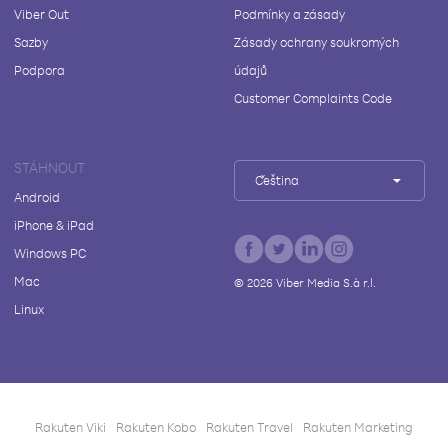
Viber Out
Podmínky a zásady
Sazby
Zásady ochrany soukromých
Podpora
údajů
Customer Complaints Code
STÁHNOUT
Čeština
Android
iPhone & iPad
Windows PC
Mac
©
2026
Viber Media S.à r.l.
Linux
Rakuten Viki
Rakuten Kobo
Rakuten Travel
Rakuten Marketing