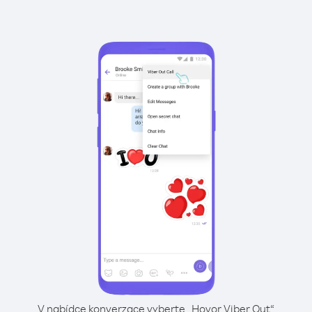
V nabídce konverzace vyberte „Hovor Viber Out“