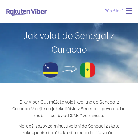
Přihlášení
Togg
navig
Jak volat do Senegal z
Curacao
Díky Viber Out můžete volat kvalitně do Senegal z
Curacao.
Volejte na jakékoli číslo v Senegal – pevná nebo
mobil! – sazby od 32.5 ¢ za minutu.
Nejlepší sazby za minutu volání do Senegal získáte
zakoupením balíčku kreditu nebo tarifu volání.