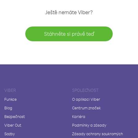
Ještě nemáte Viber?
Stáhněte si právě teď
VIBER
SPOLEČNOST
Funkce
O aplikaci Viber
Blog
Centrum značek
Bezpečnost
Kariéra
Viber Out
Podmínky a zásady
Sazby
Zásady ochrany soukromých