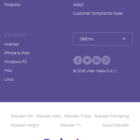
Podpora
údajů
Customer Complaints Code
STÁHNOUT
Čeština
Android
iPhone & iPad
Windows PC
Mac
©
2026
Viber Media S.à r.l.
Linux
Rakuten Viki
Rakuten Kobo
Rakuten Travel
Rakuten Marketing
Rakuten Insight
Rakuten TV
About Rakuten