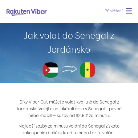
Přihlášení
Togg
navig
Jak volat do Senegal z
Jordánsko
Díky Viber Out můžete volat kvalitně do Senegal z
Jordánsko.
Volejte na jakékoli číslo v Senegal – pevná
nebo mobil! – sazby od 32.5 ¢ za minutu.
Nejlepší sazby za minutu volání do Senegal získáte
zakoupením balíčku kreditu nebo tarifu volání.