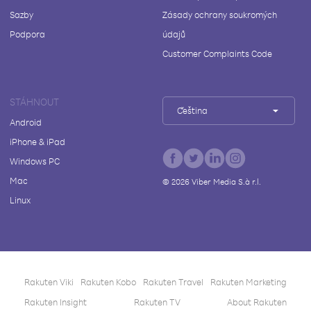
Sazby
Zásady ochrany soukromých
Podpora
údajů
Customer Complaints Code
STÁHNOUT
Čeština
Android
iPhone & iPad
Windows PC
Mac
©
2026
Viber Media S.à r.l.
Linux
Rakuten Viki
Rakuten Kobo
Rakuten Travel
Rakuten Marketing
Rakuten Insight
Rakuten TV
About Rakuten