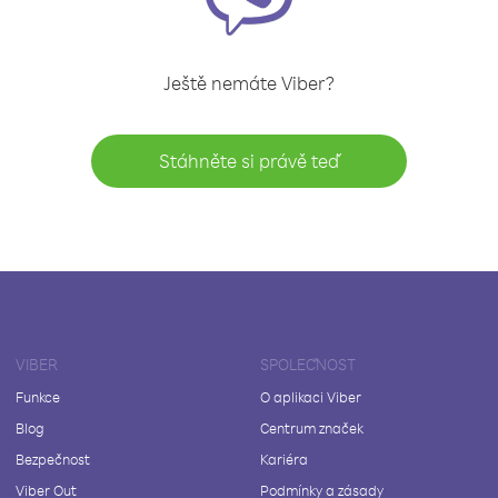
Ještě nemáte Viber?
Stáhněte si právě teď
VIBER
SPOLEČNOST
Funkce
O aplikaci Viber
Blog
Centrum značek
Bezpečnost
Kariéra
Viber Out
Podmínky a zásady