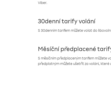
Viber.
30denní tarify volání
S 30denním tarifem můžete volat do libovolné
Měsíční předplacené tarif
S měsíčním předplaceným tarifem můžete volat
předplatným můžete ušetřit za volání, které 