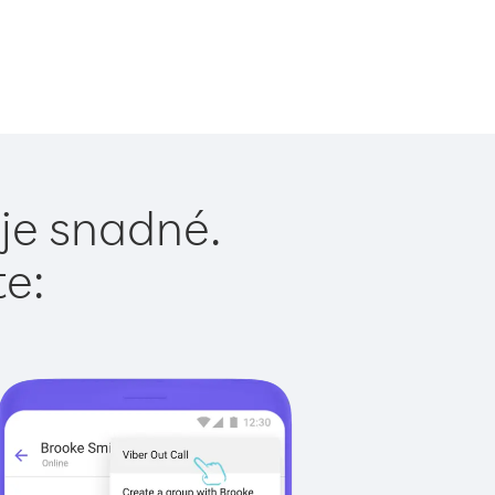
 je snadné.
te: