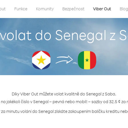
out
Funkce
Komunity
Bezpečnost
Viber Out
Blo
 volat do Senegal z 
Díky Viber Out můžete volat kvalitně do Senegal z Saba.
 na jakékoli číslo v Senegal – pevná nebo mobil! – sazby od 32.5 ¢ za
 za minutu volání do Senegal získáte zakoupením balíčku kreditu nebo