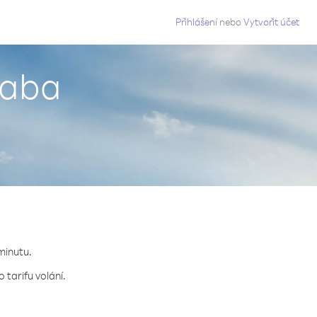
g
Přihlášení
nebo
Vytvořit účet
Saba
 minutu.
 tarifu volání.