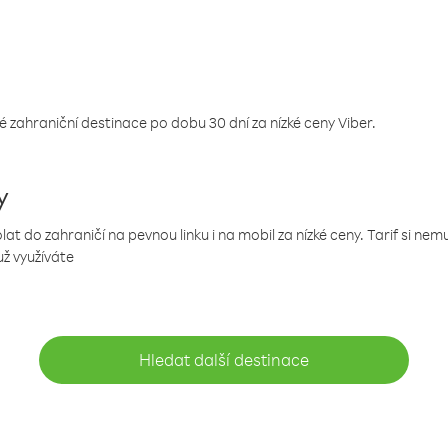
 zahraniční destinace po dobu 30 dní za nízké ceny Viber.
y
 do zahraničí na pevnou linku i na mobil za nízké ceny. Tarif si ne
už využíváte
Hledat další destinace