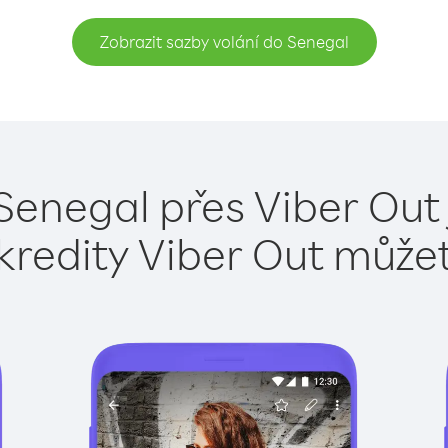
Zobrazit sazby volání do Senegal
Senegal přes Viber Out
kredity Viber Out může