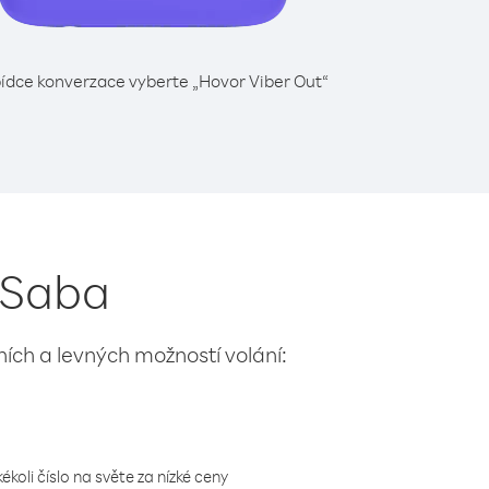
ídce konverzace vyberte „Hovor Viber Out“
z Saba
lních a levných možností volání:
koli číslo na světe za nízké ceny