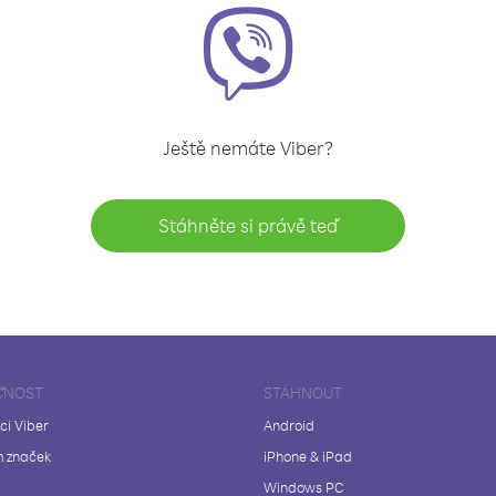
Ještě nemáte Viber?
Stáhněte si právě teď
ČNOST
STÁHNOUT
ci Viber
Android
 značek
iPhone & iPad
Windows PC