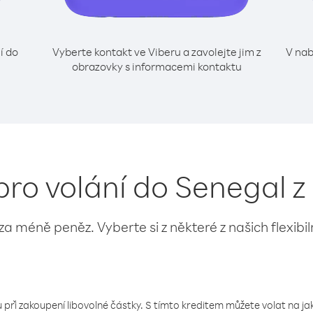
í do
Vyberte kontakt ve Viberu a zavolejte jim z
V nab
obrazovky s informacemi kontaktu
pro volání do Senegal 
 za méně peněz. Vyberte si z některé z našich flexibi
 při zakoupení libovolné částky. S tímto kreditem můžete volat na jaké