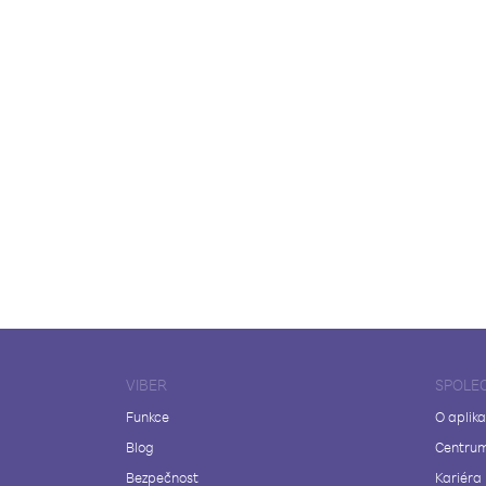
VIBER
SPOLE
Funkce
O aplika
Blog
Centrum
Bezpečnost
Kariéra