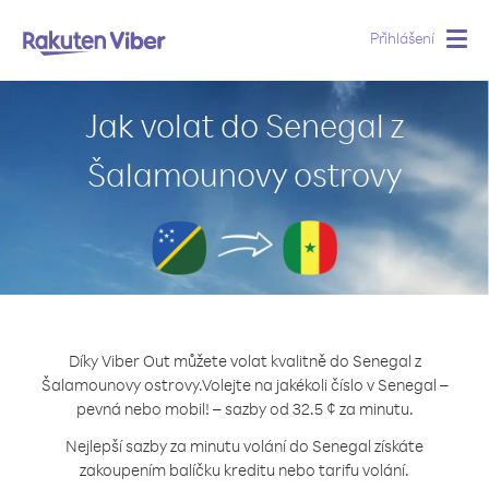
Přihlášení
Togg
navig
Jak volat do Senegal z
Šalamounovy ostrovy
Díky Viber Out můžete volat kvalitně do Senegal z
Šalamounovy ostrovy.
Volejte na jakékoli číslo v Senegal –
pevná nebo mobil! – sazby od 32.5 ¢ za minutu.
Nejlepší sazby za minutu volání do Senegal získáte
zakoupením balíčku kreditu nebo tarifu volání.