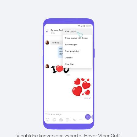
V nabídce konverzace vyberte „Hovor Viber Out“