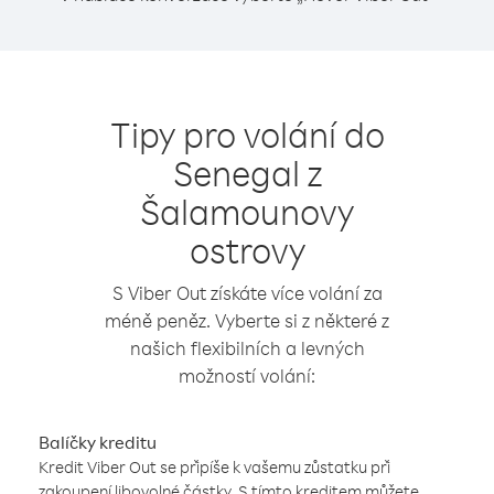
Tipy pro volání do
Senegal z
Šalamounovy
ostrovy
S Viber Out získáte více volání za
méně peněz. Vyberte si z některé z
našich flexibilních a levných
možností volání:
Balíčky kreditu
Kredit Viber Out se připíše k vašemu zůstatku při
zakoupení libovolné částky. S tímto kreditem můžete