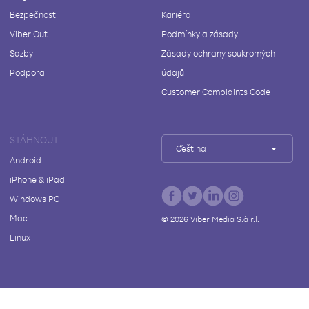
Bezpečnost
Kariéra
Viber Out
Podmínky a zásady
Sazby
Zásady ochrany soukromých
Podpora
údajů
Customer Complaints Code
STÁHNOUT
Čeština
Android
iPhone & iPad
Windows PC
Mac
©
2026
Viber Media S.à r.l.
Linux