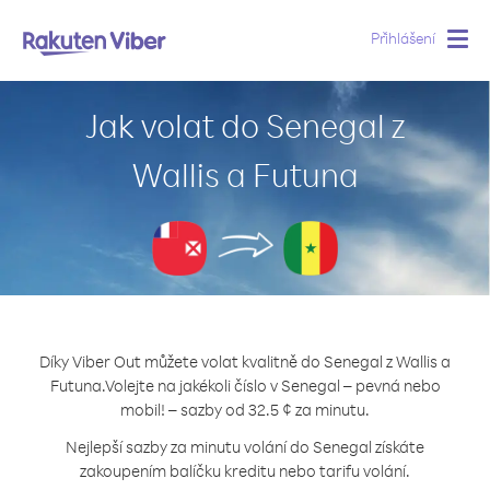
Přihlášení
Togg
navig
Jak volat do Senegal z
Wallis a Futuna
Díky Viber Out můžete volat kvalitně do Senegal z Wallis a
Futuna.
Volejte na jakékoli číslo v Senegal – pevná nebo
mobil! – sazby od 32.5 ¢ za minutu.
Nejlepší sazby za minutu volání do Senegal získáte
zakoupením balíčku kreditu nebo tarifu volání.