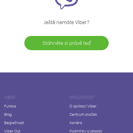
Ještě nemáte Viber?
Stáhněte si právě teď
VIBER
SPOLEČNOST
Funkce
O aplikaci Viber
Blog
Centrum značek
Bezpečnost
Kariéra
Viber Out
Podmínky a zásady