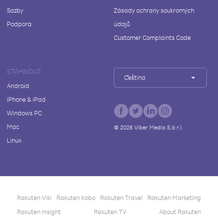
Sazby
Zásady ochrany soukromých
Podpora
údajů
Customer Complaints Code
STÁHNOUT
Čeština
Android
iPhone & iPad
Windows PC
Mac
©
2026
Viber Media S.à r.l.
Linux
Rakuten Viki
Rakuten Kobo
Rakuten Travel
Rakuten Marketing
Rakuten Insight
Rakuten TV
About Rakuten