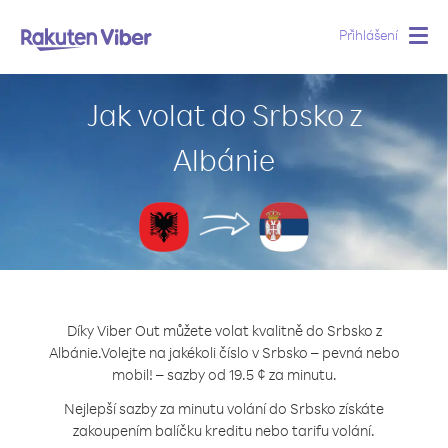
Přihlášení
Togg
navig
Jak volat do Srbsko z
Albánie
Díky Viber Out můžete volat kvalitně do Srbsko z
Albánie.
Volejte na jakékoli číslo v Srbsko – pevná nebo
mobil! – sazby od 19.5 ¢ za minutu.
Nejlepší sazby za minutu volání do Srbsko získáte
zakoupením balíčku kreditu nebo tarifu volání.