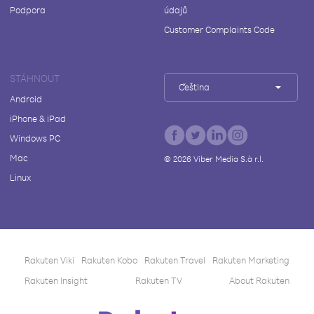
Podpora
údajů
Customer Complaints Code
STÁHNOUT
Čeština
Android
iPhone & iPad
Windows PC
Mac
©
2026
Viber Media S.à r.l.
Linux
Rakuten Viki
Rakuten Kobo
Rakuten Travel
Rakuten Marketing
Rakuten Insight
Rakuten TV
About Rakuten