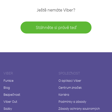
Ještě nemáte Viber?
Stáhněte si právě teď
VIBER
SPOLEČNOST
Funkce
O aplikaci Viber
Blog
Centrum značek
Bezpečnost
Kariéra
Viber Out
Podmínky a zásady
Sazby
Zásady ochrany soukromých