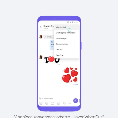
V nabídce konverzace vyberte „Hovor Viber Out“