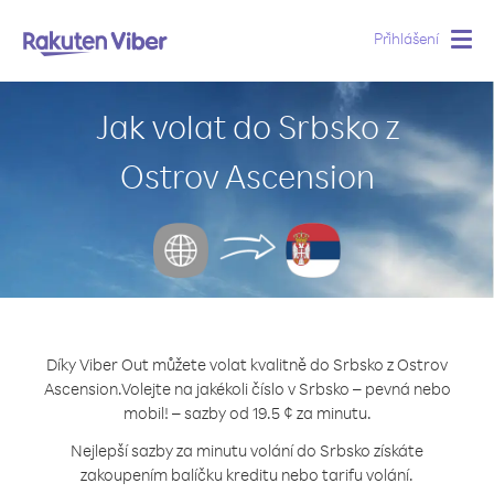
Přihlášení
Togg
navig
Jak volat do Srbsko z
Ostrov Ascension
Díky Viber Out můžete volat kvalitně do Srbsko z Ostrov
Ascension.
Volejte na jakékoli číslo v Srbsko – pevná nebo
mobil! – sazby od 19.5 ¢ za minutu.
Nejlepší sazby za minutu volání do Srbsko získáte
zakoupením balíčku kreditu nebo tarifu volání.