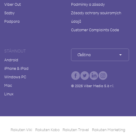
Viber Out
Podmínky a zásady
Sazby
Zásady ochrany soukromých
Podpora
údajů
Customer Complaints Code
STÁHNOUT
Čeština
Android
iPhone & iPad
Windows PC
Mac
©
2026
Viber Media S.à r.l.
Linux
Rakuten Viki
Rakuten Kobo
Rakuten Travel
Rakuten Marketing