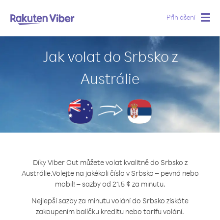
Přihlášení
Togg
navig
Jak volat do Srbsko z
Austrálie
Díky Viber Out můžete volat kvalitně do Srbsko z
Austrálie.
Volejte na jakékoli číslo v Srbsko – pevná nebo
mobil! – sazby od 21.5 ¢ za minutu.
Nejlepší sazby za minutu volání do Srbsko získáte
zakoupením balíčku kreditu nebo tarifu volání.