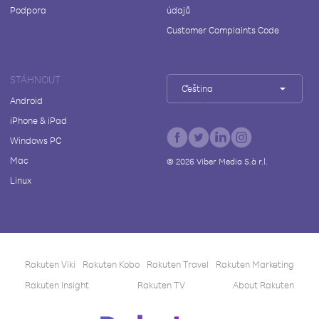
Podpora
údajů
Customer Complaints Code
STÁHNOUT
Čeština
Android
iPhone & iPad
Windows PC
Mac
©
2026
Viber Media S.à r.l.
Linux
Rakuten Viki
Rakuten Kobo
Rakuten Travel
Rakuten Marketing
Rakuten Insight
Rakuten TV
About Rakuten