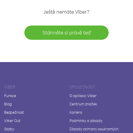
Ještě nemáte Viber?
Stáhněte si právě teď
VIBER
SPOLEČNOST
Funkce
O aplikaci Viber
Blog
Centrum značek
Bezpečnost
Kariéra
Viber Out
Podmínky a zásady
Sazby
Zásady ochrany soukromých