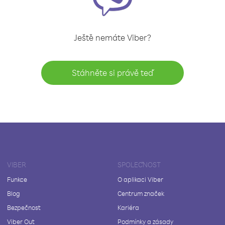
Ještě nemáte Viber?
Stáhněte si právě teď
VIBER
SPOLEČNOST
Funkce
O aplikaci Viber
Blog
Centrum značek
Bezpečnost
Kariéra
Viber Out
Podmínky a zásady