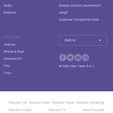
Sazby
Zásady ochrany soukromých
Podpora
údajů
Customer Complaints Code
STÁHNOUT
Čeština
Android
iPhone & iPad
Windows PC
Mac
©
2026
Viber Media S.à r.l.
Linux
Rakuten Viki
Rakuten Kobo
Rakuten Travel
Rakuten Marketing
Rakuten Insight
Rakuten TV
About Rakuten