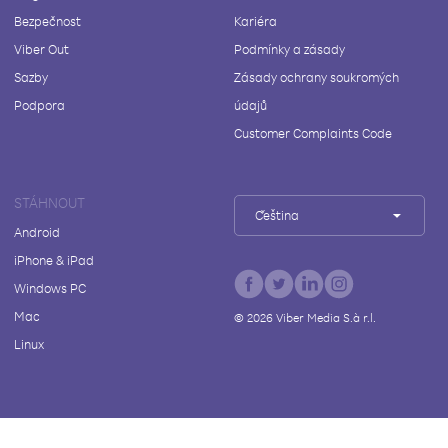
Bezpečnost
Kariéra
Viber Out
Podmínky a zásady
Sazby
Zásady ochrany soukromých
Podpora
údajů
Customer Complaints Code
STÁHNOUT
Čeština
Android
iPhone & iPad
Windows PC
Mac
©
2026
Viber Media S.à r.l.
Linux