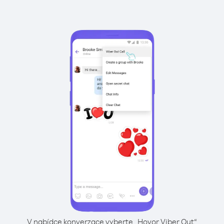
V nabídce konverzace vyberte „Hovor Viber Out“