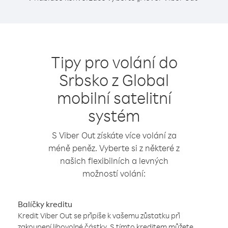
Tipy pro volání do
Srbsko z Global
mobilní satelitní
systém
S Viber Out získáte více volání za
méně peněz. Vyberte si z některé z
našich flexibilních a levných
možností volání:
Balíčky kreditu
Kredit Viber Out se připíše k vašemu zůstatku při
zakoupení libovolné částky. S tímto kreditem můžete