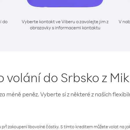
í do
Vyberte kontakt ve Viberu a zavolejte jim z
V nab
obrazovky s informacemi kontaktu
o volání do Srbsko z Mi
 za méně peněz. Vyberte si z některé z našich flexibi
 při zakoupení libovolné částky. S tímto kreditem můžete volat na jaké