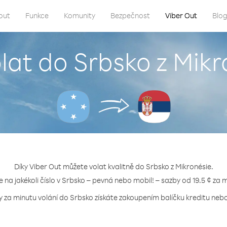
out
Funkce
Komunity
Bezpečnost
Viber Out
Blo
olat do Srbsko z Mikr
Díky Viber Out můžete volat kvalitně do Srbsko z Mikronésie.
e na jakékoli číslo v Srbsko – pevná nebo mobil! – sazby od 19.5 ¢ za 
y za minutu volání do Srbsko získáte zakoupením balíčku kreditu nebo 