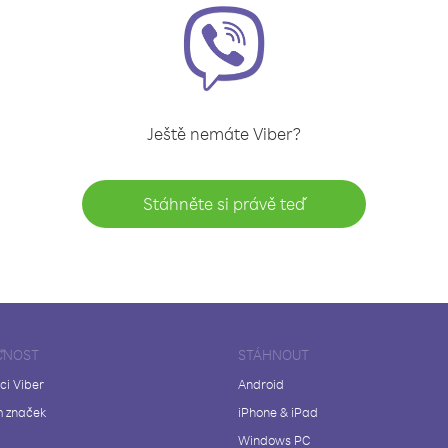
Ještě nemáte Viber?
Stáhněte si právě teď
ČNOST
STÁHNOUT
ci Viber
Android
 značek
iPhone & iPad
Windows PC