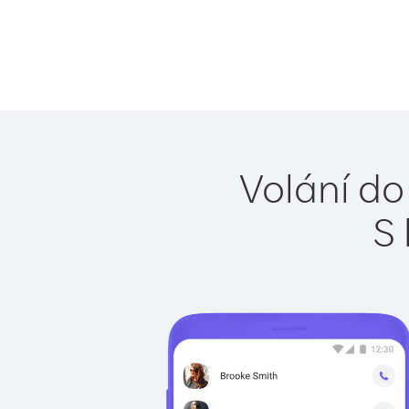
Volání do
S 