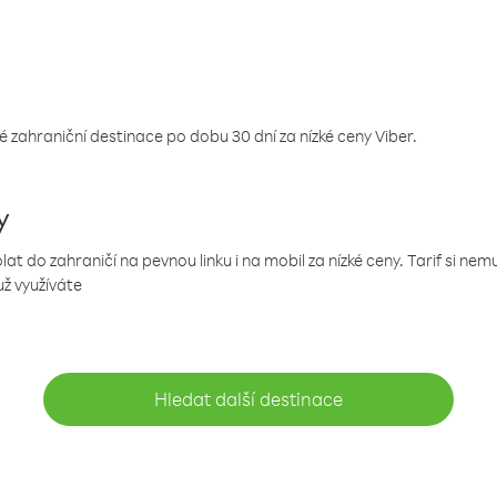
 zahraniční destinace po dobu 30 dní za nízké ceny Viber.
y
 do zahraničí na pevnou linku i na mobil za nízké ceny. Tarif si ne
už využíváte
Hledat další destinace