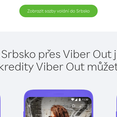
Zobrazit sazby volání do Srbsko
 Srbsko přes Viber Out 
kredity Viber Out může