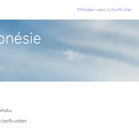
g
Přihlášení
nebo
Vytvořit účet
onésie
minutu.
tarifu volání.