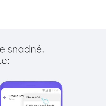
je snadné.
te: