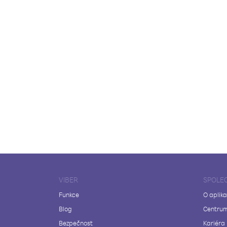
VIBER
SPOLE
Funkce
O aplika
Blog
Centrum
Bezpečnost
Kariéra