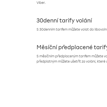
Viber.
30denní tarify volání
S 30denním tarifem můžete volat do libovolné
Měsíční předplacené tarif
S měsíčním předplaceným tarifem můžete volat
předplatným můžete ušetřit za volání, které 