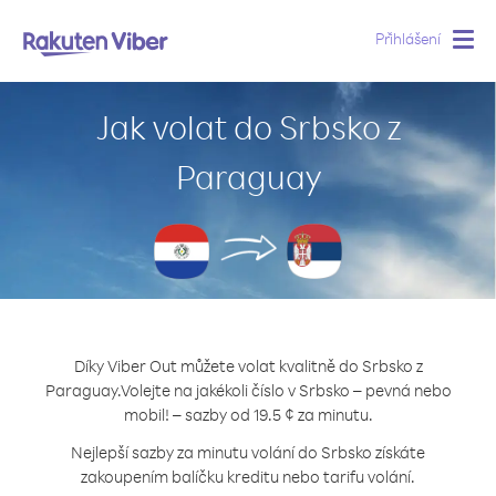
Přihlášení
Togg
navig
Jak volat do Srbsko z
Paraguay
Díky Viber Out můžete volat kvalitně do Srbsko z
Paraguay.
Volejte na jakékoli číslo v Srbsko – pevná nebo
mobil! – sazby od 19.5 ¢ za minutu.
Nejlepší sazby za minutu volání do Srbsko získáte
zakoupením balíčku kreditu nebo tarifu volání.