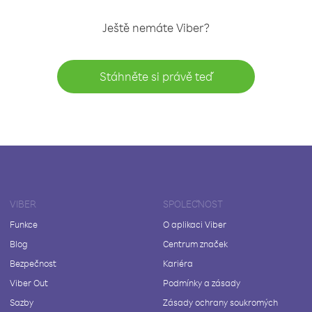
Ještě nemáte Viber?
Stáhněte si právě teď
VIBER
SPOLEČNOST
Funkce
O aplikaci Viber
Blog
Centrum značek
Bezpečnost
Kariéra
Viber Out
Podmínky a zásady
Sazby
Zásady ochrany soukromých