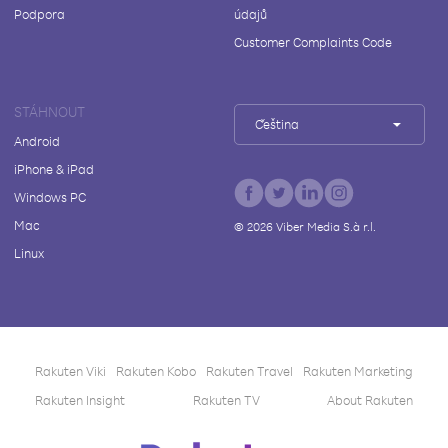
Podpora
údajů
Customer Complaints Code
STÁHNOUT
Čeština
Android
iPhone & iPad
Windows PC
Mac
©
2026
Viber Media S.à r.l.
Linux
Rakuten Viki
Rakuten Kobo
Rakuten Travel
Rakuten Marketing
Rakuten Insight
Rakuten TV
About Rakuten