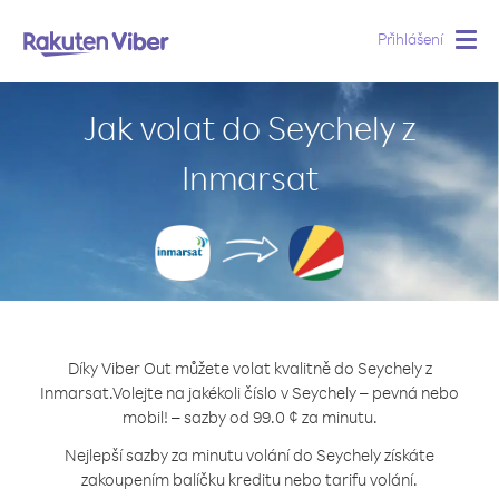
Přihlášení
Togg
navig
Jak volat do Seychely z
Inmarsat
Díky Viber Out můžete volat kvalitně do Seychely z
Inmarsat.
Volejte na jakékoli číslo v Seychely – pevná nebo
mobil! – sazby od 99.0 ¢ za minutu.
Nejlepší sazby za minutu volání do Seychely získáte
zakoupením balíčku kreditu nebo tarifu volání.