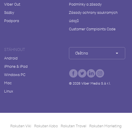
Viber Out
Podmínky a zásady
Sazby
Zásady ochrany soukromých
Podpora
údajů
Customer Complaints Code
STÁHNOUT
Čeština
Android
iPhone & iPad
Windows PC
Mac
©
2026
Viber Media S.à r.l.
Linux
Rakuten Viki
Rakuten Kobo
Rakuten Travel
Rakuten Marketing