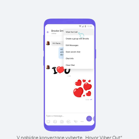
V nabídce konverzace vyberte „Hovor Viber Out“