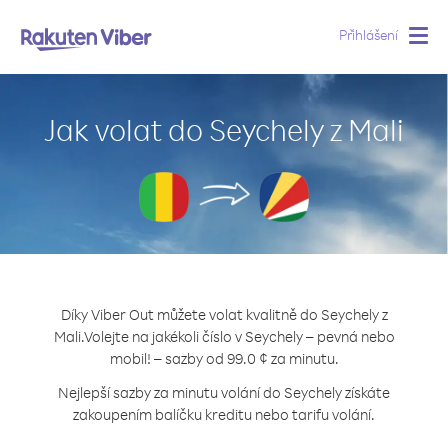
Přihlášení
Togg
navig
Jak volat do Seychely z Mali
Díky Viber Out můžete volat kvalitně do Seychely z
Mali.
Volejte na jakékoli číslo v Seychely – pevná nebo
mobil! – sazby od 99.0 ¢ za minutu.
Nejlepší sazby za minutu volání do Seychely získáte
zakoupením balíčku kreditu nebo tarifu volání.