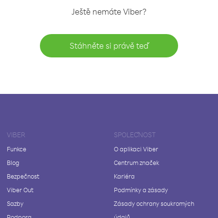
Ještě nemáte Viber?
Stáhněte si právě teď
VIBER
SPOLEČNOST
Funkce
O aplikaci Viber
Blog
Centrum značek
Bezpečnost
Kariéra
Viber Out
Podmínky a zásady
Sazby
Zásady ochrany soukromých
Podpora
údajů