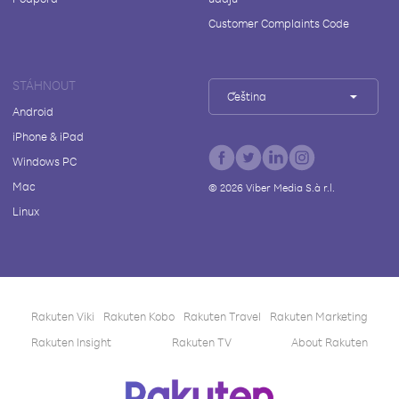
Customer Complaints Code
STÁHNOUT
Čeština
Android
iPhone & iPad
Windows PC
Mac
©
2026
Viber Media S.à r.l.
Linux
Rakuten Viki
Rakuten Kobo
Rakuten Travel
Rakuten Marketing
Rakuten Insight
Rakuten TV
About Rakuten