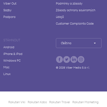
Viber Out
Podmínky a zásady
Sazby
Zásady ochrany soukromých
Podpora
údajů
Customer Complaints Code
STÁHNOUT
Čeština
Android
iPhone & iPad
Windows PC
Mac
©
2026
Viber Media S.à r.l.
Linux
Rakuten Viki
Rakuten Kobo
Rakuten Travel
Rakuten Marketing