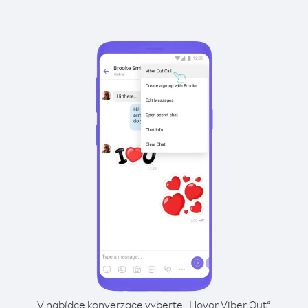
V nabídce konverzace vyberte „Hovor Viber Out“