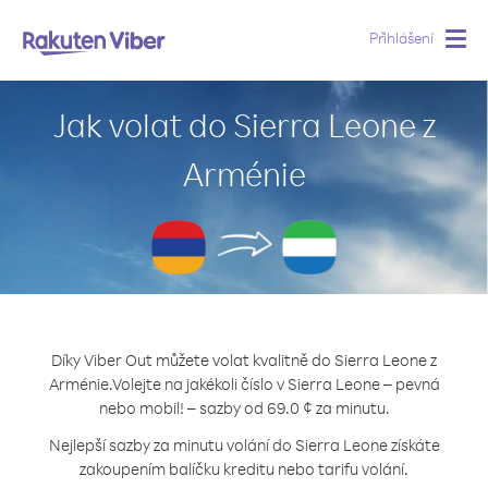
Přihlášení
Togg
navig
Jak volat do Sierra Leone z
Arménie
Díky Viber Out můžete volat kvalitně do Sierra Leone z
Arménie.
Volejte na jakékoli číslo v Sierra Leone – pevná
nebo mobil! – sazby od 69.0 ¢ za minutu.
Nejlepší sazby za minutu volání do Sierra Leone získáte
zakoupením balíčku kreditu nebo tarifu volání.