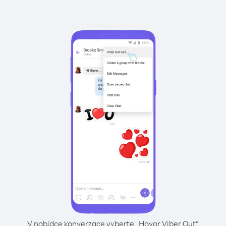
V nabídce konverzace vyberte „Hovor Viber Out“