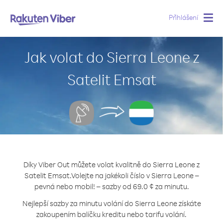
Přihlášení
Togg
navig
Jak volat do Sierra Leone z
Satelit Emsat
Díky Viber Out můžete volat kvalitně do Sierra Leone z
Satelit Emsat.
Volejte na jakékoli číslo v Sierra Leone –
pevná nebo mobil! – sazby od 69.0 ¢ za minutu.
Nejlepší sazby za minutu volání do Sierra Leone získáte
zakoupením balíčku kreditu nebo tarifu volání.