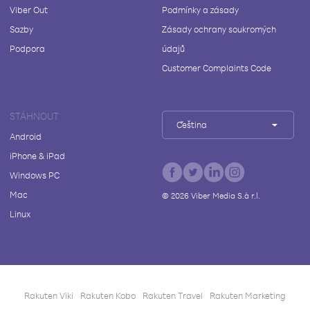
Viber Out
Podmínky a zásady
Sazby
Zásady ochrany soukromých
Podpora
údajů
Customer Complaints Code
STÁHNOUT
Čeština
Android
iPhone & iPad
Windows PC
Mac
©
2026
Viber Media S.à r.l.
Linux
Rakuten Viki
Rakuten Kobo
Rakuten Travel
Rakuten Marketing