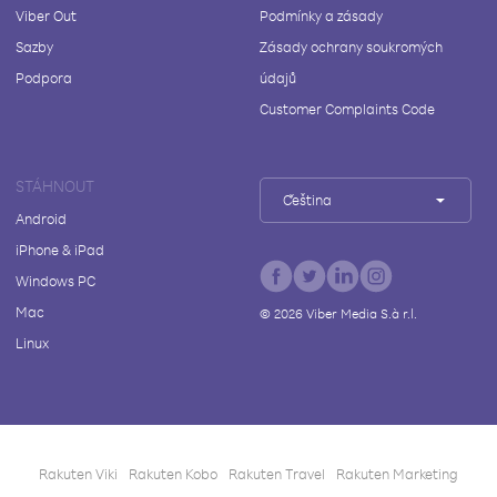
Viber Out
Podmínky a zásady
Sazby
Zásady ochrany soukromých
Podpora
údajů
Customer Complaints Code
STÁHNOUT
Čeština
Android
iPhone & iPad
Windows PC
Mac
©
2026
Viber Media S.à r.l.
Linux
Rakuten Viki
Rakuten Kobo
Rakuten Travel
Rakuten Marketing