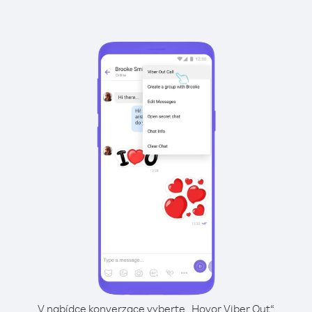
V nabídce konverzace vyberte „Hovor Viber Out“