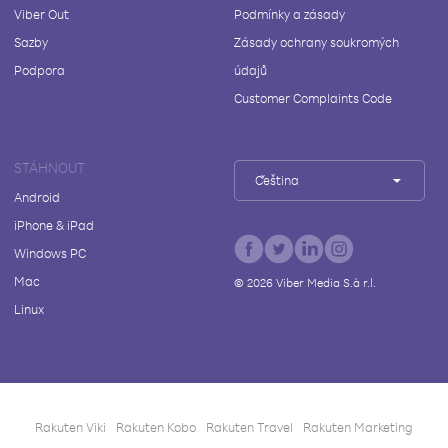
Viber Out
Podmínky a zásady
Sazby
Zásady ochrany soukromých
Podpora
údajů
Customer Complaints Code
STÁHNOUT
Čeština
Android
iPhone & iPad
Windows PC
Mac
©
2026
Viber Media S.à r.l.
Linux
Rakuten Viki
Rakuten Kobo
Rakuten Travel
Rakuten Marketing