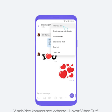
V nabídce konverzace vyberte „Hovor Viber Out“