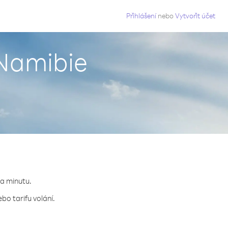
g
Přihlášení
nebo
Vytvořit účet
 Namibie
za minutu.
bo tarifu volání.