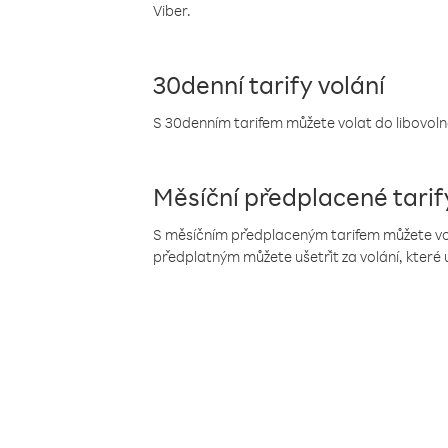
Viber.
30denní tarify volání
S 30denním tarifem můžete volat do libovolné
Měsíční předplacené tarif
S měsíčním předplaceným tarifem můžete volat
předplatným můžete ušetřit za volání, které 