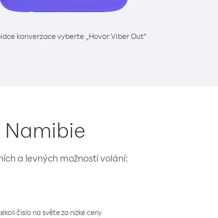
ídce konverzace vyberte „Hovor Viber Out“
 z Namibie
lních a levných možností volání:
koli číslo na světe za nízké ceny