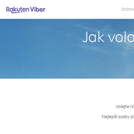
Stáhn
Jak vol
Volejte n
Nejlepší sazby z