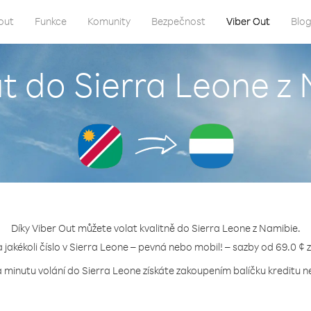
out
Funkce
Komunity
Bezpečnost
Viber Out
Blo
at do Sierra Leone z
Díky Viber Out můžete volat kvalitně do Sierra Leone z Namibie.
a jakékoli číslo v Sierra Leone – pevná nebo mobil! – sazby od 69.0 ¢ 
a minutu volání do Sierra Leone získáte zakoupením balíčku kreditu ne