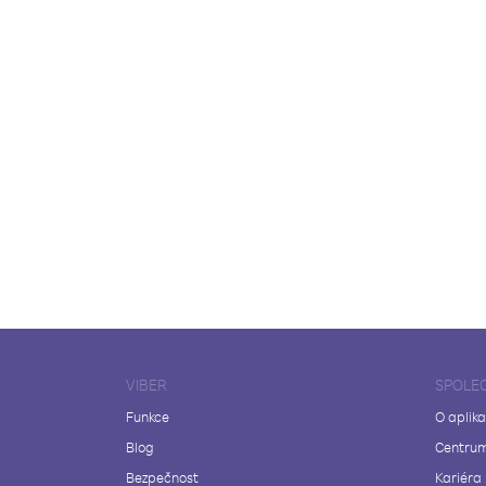
VIBER
SPOLE
Funkce
O aplika
Blog
Centrum
Bezpečnost
Kariéra