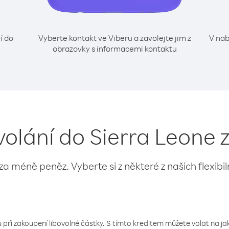
í do
Vyberte kontakt ve Viberu a zavolejte jim z
V nab
obrazovky s informacemi kontaktu
volání do Sierra Leone
 za méně peněz. Vyberte si z některé z našich flexibi
 při zakoupení libovolné částky. S tímto kreditem můžete volat na jaké