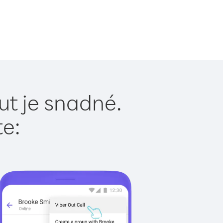
ut je snadné.
te: