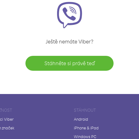
Ještě nemáte Viber?
Stáhněte si právě teď
ČNOST
STÁHNOUT
ci Viber
Android
 značek
iPhone & iPad
Windows PC