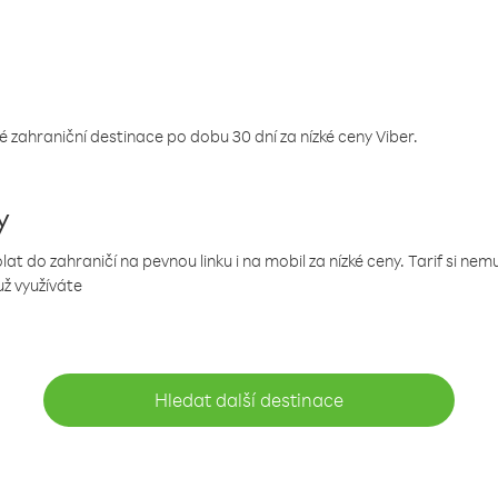
 zahraniční destinace po dobu 30 dní za nízké ceny Viber.
y
 do zahraničí na pevnou linku i na mobil za nízké ceny. Tarif si ne
už využíváte
Hledat další destinace