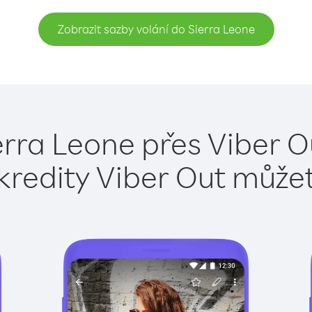
Zobrazit sazby volání do Sierra Leone
erra Leone přes Viber O
kredity Viber Out může