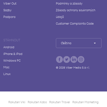
Viber Out
Podmínky a zásady
Sazby
Zásady ochrany soukromých
Podpora
údajů
Customer Complaints Code
STÁHNOUT
Čeština
Android
iPhone & iPad
Windows PC
Mac
©
2026
Viber Media S.à r.l.
Linux
Rakuten Viki
Rakuten Kobo
Rakuten Travel
Rakuten Marketing