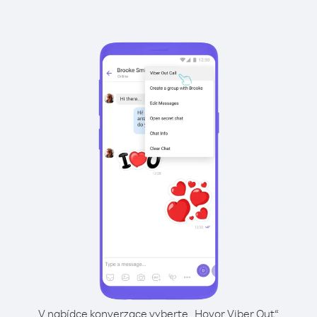
V nabídce konverzace vyberte „Hovor Viber Out“