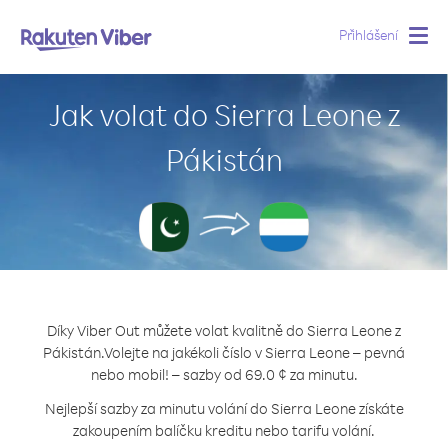
Přihlášení
Togg
navig
Jak volat do Sierra Leone z
Pákistán
Díky Viber Out můžete volat kvalitně do Sierra Leone z
Pákistán.
Volejte na jakékoli číslo v Sierra Leone – pevná
nebo mobil! – sazby od 69.0 ¢ za minutu.
Nejlepší sazby za minutu volání do Sierra Leone získáte
zakoupením balíčku kreditu nebo tarifu volání.