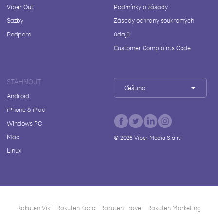
Viber Out
Podmínky a zásady
Sazby
Zásady ochrany soukromých
Podpora
údajů
Customer Complaints Code
STÁHNOUT
Čeština
Android
iPhone & iPad
Windows PC
Mac
©
2026
Viber Media S.à r.l.
Linux
Rakuten Viki
Rakuten Kobo
Rakuten Travel
Rakuten Marketing