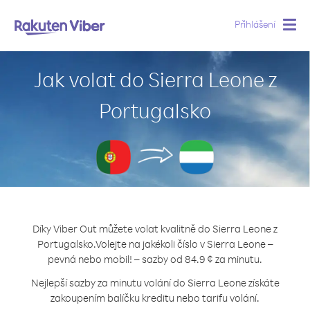
Přihlášení
Togg
navig
Jak volat do Sierra Leone z
Portugalsko
Díky Viber Out můžete volat kvalitně do Sierra Leone z
Portugalsko.
Volejte na jakékoli číslo v Sierra Leone –
pevná nebo mobil! – sazby od 84.9 ¢ za minutu.
Nejlepší sazby za minutu volání do Sierra Leone získáte
zakoupením balíčku kreditu nebo tarifu volání.