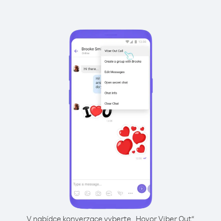
V nabídce konverzace vyberte „Hovor Viber Out“