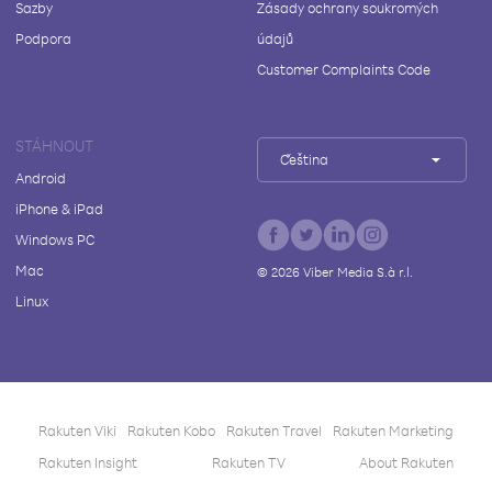
Sazby
Zásady ochrany soukromých
Podpora
údajů
Customer Complaints Code
STÁHNOUT
Čeština
Android
iPhone & iPad
Windows PC
Mac
©
2026
Viber Media S.à r.l.
Linux
Rakuten Viki
Rakuten Kobo
Rakuten Travel
Rakuten Marketing
Rakuten Insight
Rakuten TV
About Rakuten