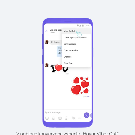
V nabídce konverzace vyberte „Hovor Viber Out“