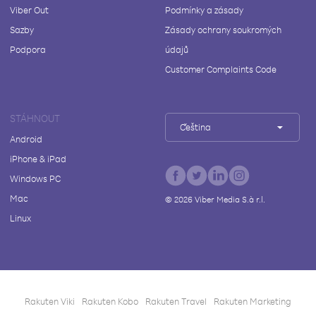
Viber Out
Podmínky a zásady
Sazby
Zásady ochrany soukromých
Podpora
údajů
Customer Complaints Code
STÁHNOUT
Čeština
Android
iPhone & iPad
Windows PC
Mac
©
2026
Viber Media S.à r.l.
Linux
Rakuten Viki
Rakuten Kobo
Rakuten Travel
Rakuten Marketing