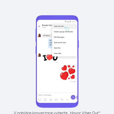
V nabídce konverzace vyberte „Hovor Viber Out“