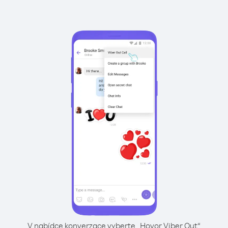
V nabídce konverzace vyberte „Hovor Viber Out“