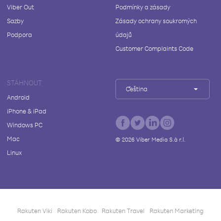
Viber Out
Podmínky a zásady
Sazby
Zásady ochrany soukromých
Podpora
údajů
Customer Complaints Code
STÁHNOUT
Čeština
Android
iPhone & iPad
Windows PC
Mac
©
2026
Viber Media S.à r.l.
Linux
Rakuten Viki
Rakuten Kobo
Rakuten Travel
Rakuten Marketing