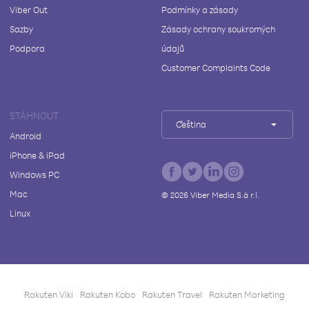
Viber Out
Podmínky a zásady
Sazby
Zásady ochrany soukromých
Podpora
údajů
Customer Complaints Code
STÁHNOUT
Čeština
Android
iPhone & iPad
Windows PC
Mac
©
2026
Viber Media S.à r.l.
Linux
Rakuten Viki
Rakuten Kobo
Rakuten Travel
Rakuten Marketing