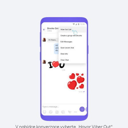
V nabídce konverzace vyberte „Hovor Viber Out“