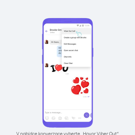
V nabídce konverzace vyberte „Hovor Viber Out“