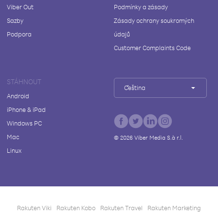
Viber Out
Podmínky a zásady
Sazby
Zásady ochrany soukromých
Podpora
údajů
Customer Complaints Code
STÁHNOUT
Čeština
Android
iPhone & iPad
Windows PC
Mac
©
2026
Viber Media S.à r.l.
Linux
Rakuten Viki
Rakuten Kobo
Rakuten Travel
Rakuten Marketing