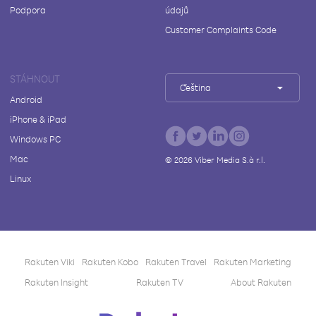
Podpora
údajů
Customer Complaints Code
STÁHNOUT
Čeština
Android
iPhone & iPad
Windows PC
Mac
©
2026
Viber Media S.à r.l.
Linux
Rakuten Viki
Rakuten Kobo
Rakuten Travel
Rakuten Marketing
Rakuten Insight
Rakuten TV
About Rakuten