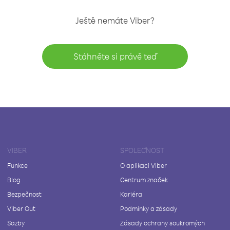
Ještě nemáte Viber?
Stáhněte si právě teď
VIBER
SPOLEČNOST
Funkce
O aplikaci Viber
Blog
Centrum značek
Bezpečnost
Kariéra
Viber Out
Podmínky a zásady
Sazby
Zásady ochrany soukromých