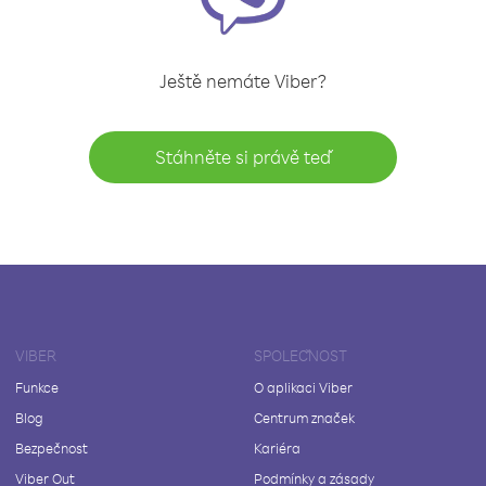
Ještě nemáte Viber?
Stáhněte si právě teď
VIBER
SPOLEČNOST
Funkce
O aplikaci Viber
Blog
Centrum značek
Bezpečnost
Kariéra
Viber Out
Podmínky a zásady