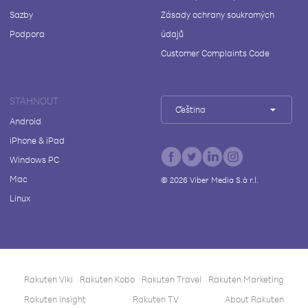
Sazby
Zásady ochrany soukromých
Podpora
údajů
Customer Complaints Code
STÁHNOUT
Čeština
Android
iPhone & iPad
Windows PC
Mac
©
2026
Viber Media S.à r.l.
Linux
Rakuten Viki
Rakuten Kobo
Rakuten Travel
Rakuten Marketing
Rakuten Insight
Rakuten TV
About Rakuten