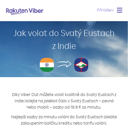
Přihlášení
Togg
navig
Jak volat do Svatý Eustach
z Indie
Díky Viber Out můžete volat kvalitně do Svatý Eustach z
Indie.
Volejte na jakékoli číslo v Svatý Eustach – pevná
nebo mobil! – sazby od 19.9 ¢ za minutu.
Nejlepší sazby za minutu volání do Svatý Eustach získáte
zakoupením balíčku kreditu nebo tarifu volání.