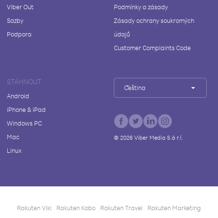
Viber Out
Podmínky a zásady
Sazby
Zásady ochrany soukromých
Podpora
údajů
Customer Complaints Code
STÁHNOUT
Čeština
Android
iPhone & iPad
Windows PC
Mac
©
2026
Viber Media S.à r.l.
Linux
Rakuten Viki
Rakuten Kobo
Rakuten Travel
Rakuten Marketing