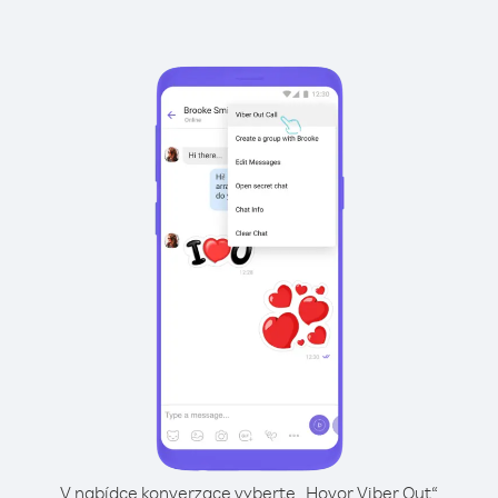
V nabídce konverzace vyberte „Hovor Viber Out“