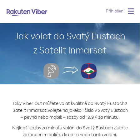
Přihlášení
Togg
navig
Jak volat do Svatý Eustach
z Satelit Inmarsat
Díky Viber Out můžete volat kvalitně do Svatý Eustach z
Satelit Inmarsat.
Volejte na jakékoli číslo v Svatý Eustach
– pevná nebo mobil! – sazby od 19.9 ¢ za minutu.
Nejlepší sazby za minutu volání do Svatý Eustach získáte
zakoupením balíčku kreditu nebo tarifu volání.