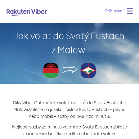
Přihlášení
Togg
navig
Jak volat do Svatý Eustach
z Malawi
Díky Viber Out můžete volat kvalitně do Svatý Eustach z
Malawi.
Volejte na jakékoli číslo v Svatý Eustach – pevná
nebo mobil! – sazby od 19.9 ¢ za minutu.
Nejlepší sazby za minutu volání do Svatý Eustach získáte
zakoupením balíčku kreditu nebo tarifu volání.