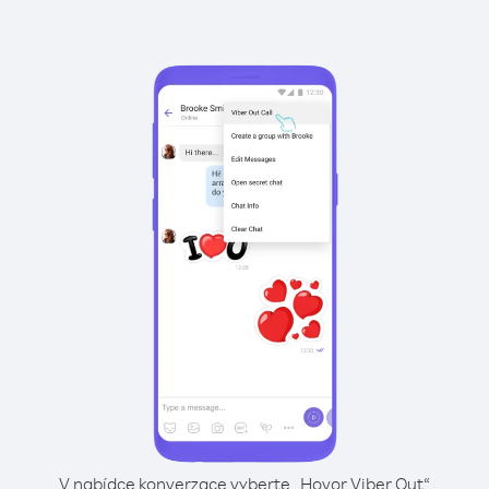
V nabídce konverzace vyberte „Hovor Viber Out“