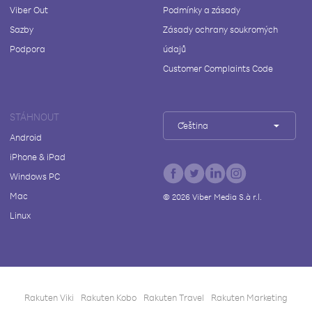
Viber Out
Podmínky a zásady
Sazby
Zásady ochrany soukromých
Podpora
údajů
Customer Complaints Code
STÁHNOUT
Čeština
Android
iPhone & iPad
Windows PC
Mac
©
2026
Viber Media S.à r.l.
Linux
Rakuten Viki
Rakuten Kobo
Rakuten Travel
Rakuten Marketing