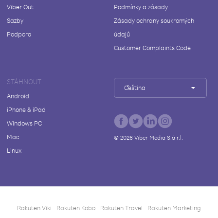
Viber Out
Podmínky a zásady
Sazby
Zásady ochrany soukromých
Podpora
údajů
Customer Complaints Code
STÁHNOUT
Čeština
Android
iPhone & iPad
Windows PC
Mac
©
2026
Viber Media S.à r.l.
Linux
Rakuten Viki
Rakuten Kobo
Rakuten Travel
Rakuten Marketing