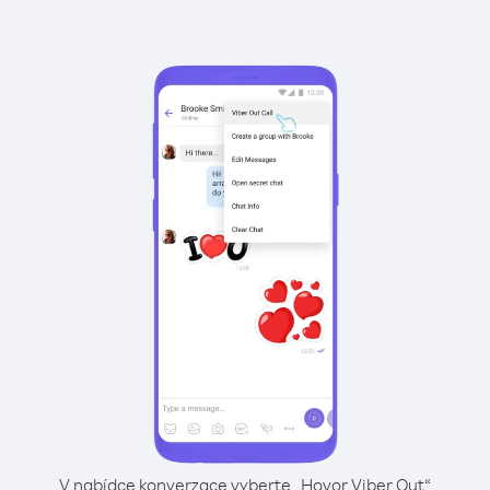
V nabídce konverzace vyberte „Hovor Viber Out“