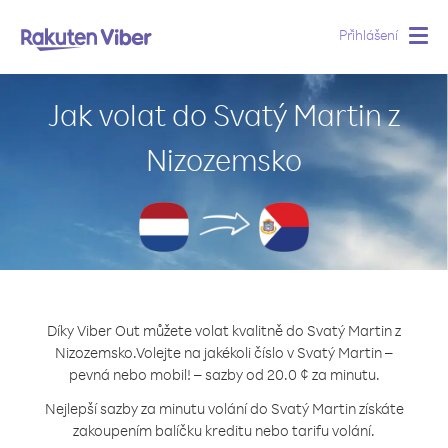
Přihlášení
Togg
navig
Jak volat do Svatý Martin z
Nizozemsko
Díky Viber Out můžete volat kvalitně do Svatý Martin z
Nizozemsko.
Volejte na jakékoli číslo v Svatý Martin –
pevná nebo mobil! – sazby od 20.0 ¢ za minutu.
Nejlepší sazby za minutu volání do Svatý Martin získáte
zakoupením balíčku kreditu nebo tarifu volání.