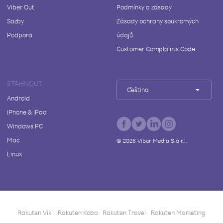
Viber Out
Podmínky a zásady
Sazby
Zásady ochrany soukromých
Podpora
údajů
Customer Complaints Code
STÁHNOUT
Čeština
Android
iPhone & iPad
Windows PC
Mac
©
2026
Viber Media S.à r.l.
Linux
Rakuten Viki
Rakuten Kobo
Rakuten Travel
Rakuten Marketing