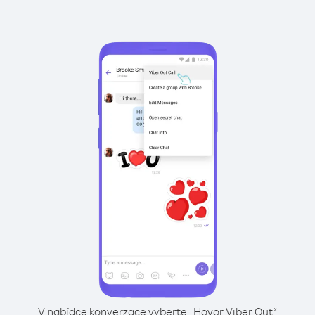
V nabídce konverzace vyberte „Hovor Viber Out“