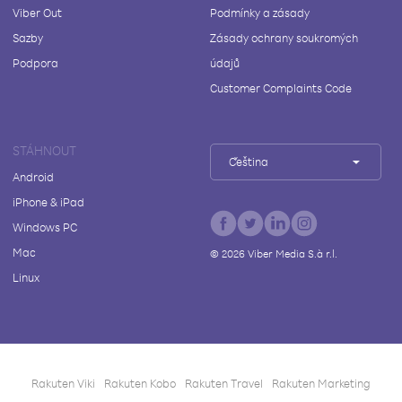
Viber Out
Podmínky a zásady
Sazby
Zásady ochrany soukromých
Podpora
údajů
Customer Complaints Code
STÁHNOUT
Čeština
Android
iPhone & iPad
Windows PC
Mac
©
2026
Viber Media S.à r.l.
Linux
Rakuten Viki
Rakuten Kobo
Rakuten Travel
Rakuten Marketing