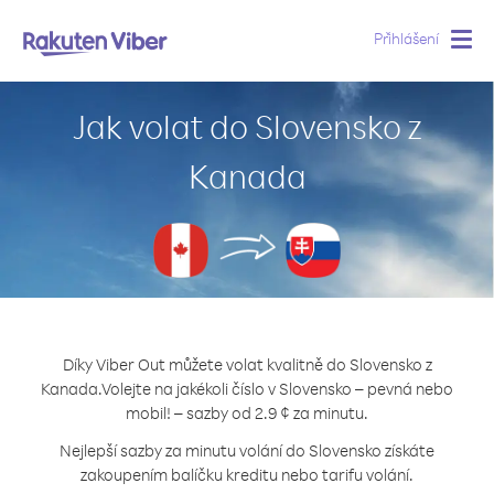
Přihlášení
Togg
navig
Jak volat do Slovensko z
Kanada
Díky Viber Out můžete volat kvalitně do Slovensko z
Kanada.
Volejte na jakékoli číslo v Slovensko – pevná nebo
mobil! – sazby od 2.9 ¢ za minutu.
Nejlepší sazby za minutu volání do Slovensko získáte
zakoupením balíčku kreditu nebo tarifu volání.