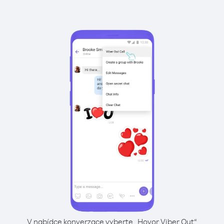
V nabídce konverzace vyberte „Hovor Viber Out“