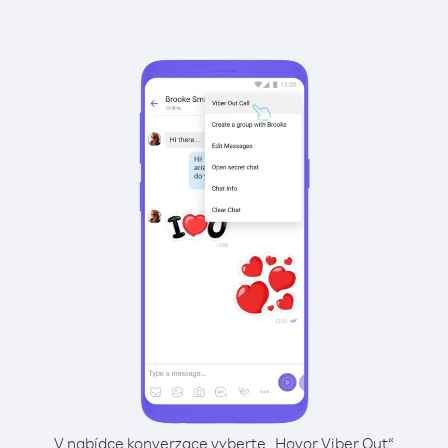
V nabídce konverzace vyberte „Hovor Viber Out“