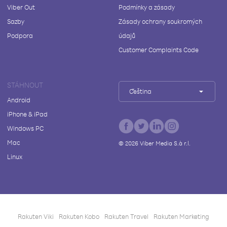
Viber Out
Podmínky a zásady
Sazby
Zásady ochrany soukromých
Podpora
údajů
Customer Complaints Code
STÁHNOUT
Čeština
Android
iPhone & iPad
Windows PC
Mac
©
2026
Viber Media S.à r.l.
Linux
Rakuten Viki
Rakuten Kobo
Rakuten Travel
Rakuten Marketing