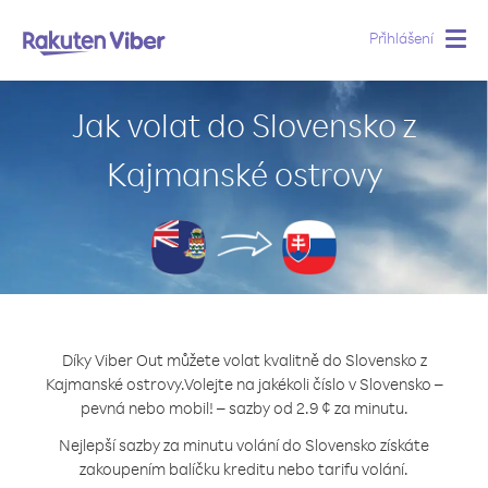
Přihlášení
Togg
navig
Jak volat do Slovensko z
Kajmanské ostrovy
Díky Viber Out můžete volat kvalitně do Slovensko z
Kajmanské ostrovy.
Volejte na jakékoli číslo v Slovensko –
pevná nebo mobil! – sazby od 2.9 ¢ za minutu.
Nejlepší sazby za minutu volání do Slovensko získáte
zakoupením balíčku kreditu nebo tarifu volání.