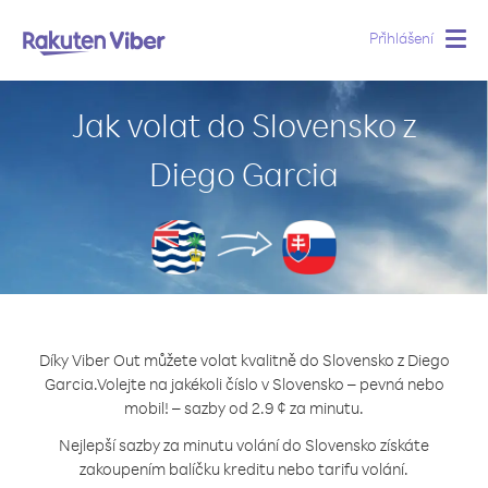
Přihlášení
Togg
navig
Jak volat do Slovensko z
Diego Garcia
Díky Viber Out můžete volat kvalitně do Slovensko z Diego
Garcia.
Volejte na jakékoli číslo v Slovensko – pevná nebo
mobil! – sazby od 2.9 ¢ za minutu.
Nejlepší sazby za minutu volání do Slovensko získáte
zakoupením balíčku kreditu nebo tarifu volání.