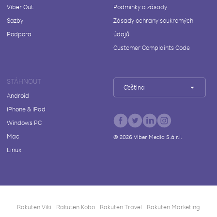
Viber Out
Podmínky a zásady
Sazby
Zásady ochrany soukromých
Podpora
údajů
Customer Complaints Code
STÁHNOUT
Čeština
Android
iPhone & iPad
Windows PC
Mac
©
2026
Viber Media S.à r.l.
Linux
Rakuten Viki
Rakuten Kobo
Rakuten Travel
Rakuten Marketing