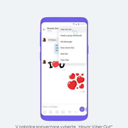
V nabídce konverzace vyberte „Hovor Viber Out“