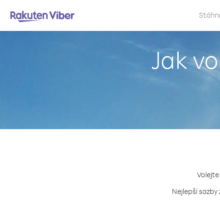
Stáhn
Jak vo
Volejte
Nejlepší sazby 