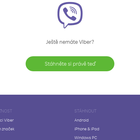
Ještě nemáte Viber?
Stáhněte si právě teď
ČNOST
STÁHNOUT
ci Viber
Android
 značek
iPhone & iPad
Windows PC