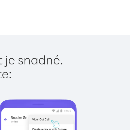
t je snadné.
te: