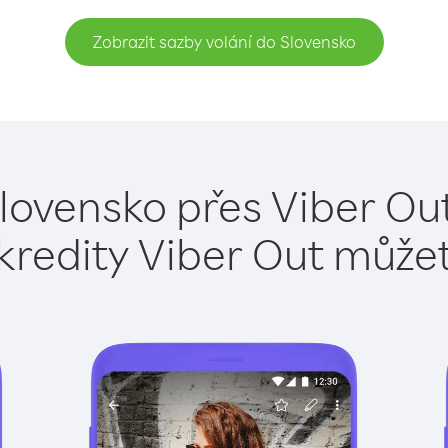
Zobrazit sazby volání do Slovensko
lovensko přes Viber Ou
kredity Viber Out může