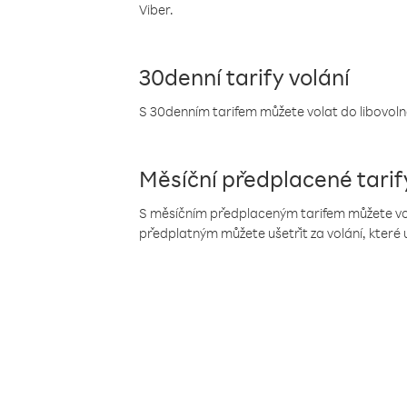
Viber.
30denní tarify volání
S 30denním tarifem můžete volat do libovolné
Měsíční předplacené tarif
S měsíčním předplaceným tarifem můžete volat
předplatným můžete ušetřit za volání, které 