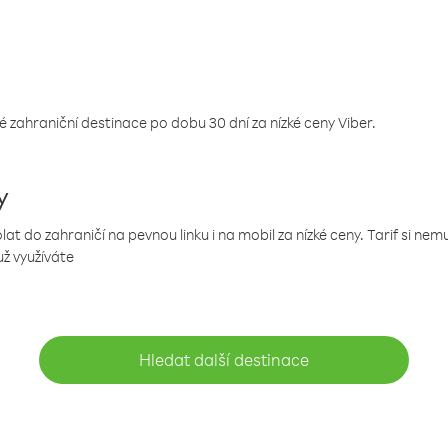
 zahraniční destinace po dobu 30 dní za nízké ceny Viber.
y
 do zahraničí na pevnou linku i na mobil za nízké ceny. Tarif si ne
už využíváte
Hledat další destinace