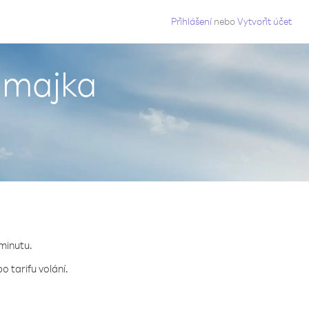
g
Přihlášení
nebo
Vytvořit účet
Jamajka
 minutu.
o tarifu volání.