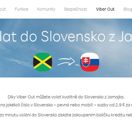
out
Funkce
Komunity
Bezpečnost
Viber Out
Blo
lat do Slovensko z 
Díky Viber Out můžete volat kvalitně do Slovensko z Jamajka.
 na jakékoli číslo v Slovensko – pevná nebo mobil! – sazby od 2.9 ¢ za
za minutu volání do Slovensko získáte zakoupením balíčku kreditu neb