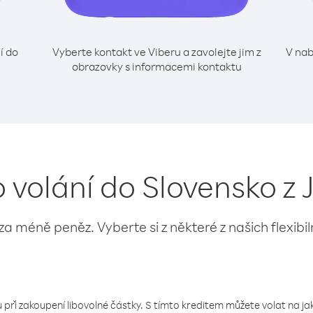
í do
Vyberte kontakt ve Viberu a zavolejte jim z
V nab
obrazovky s informacemi kontaktu
o volání do Slovensko z
 za méně peněz. Vyberte si z některé z našich flexibi
 při zakoupení libovolné částky. S tímto kreditem můžete volat na jaké