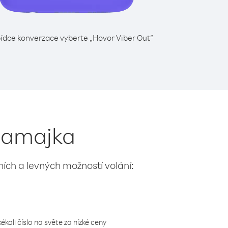
ídce konverzace vyberte „Hovor Viber Out“
 Jamajka
lních a levných možností volání:
koli číslo na světe za nízké ceny