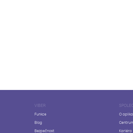
VIBER
SPOLE
Funkce
O aplika
Blog
Centrum
Bezpečnost
Kariéra