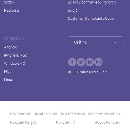
Sazby
Zásady ochrany soukromých
Podpora
údajů
Customer Complaints Code
STÁHNOUT
Čeština
Android
iPhone & iPad
Windows PC
Mac
©
2026
Viber Media S.à r.l.
Linux
Rakuten Viki
Rakuten Kobo
Rakuten Travel
Rakuten Marketing
Rakuten Insight
Rakuten TV
About Rakuten