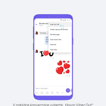
V nabídce konverzace vyberte „Hovor Viber Out“