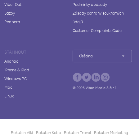
Viber Out
Podmínky a zásady
Sazby
Zásady ochrany soukromých
Podpora
údajů
Customer Complaints Code
STÁHNOUT
Čeština
Android
iPhone & iPad
Windows PC
Mac
©
2026
Viber Media S.à r.l.
Linux
Rakuten Viki
Rakuten Kobo
Rakuten Travel
Rakuten Marketing