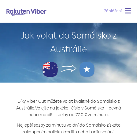
Přihlášení
Togg
navig
Jak volat do Somálsko z
Austrálie
Díky Viber Out můžete volat kvalitně do Somálsko z
Austrálie.
Volejte na jakékoli číslo v Somálsko – pevná
nebo mobil! – sazby od 77.0 ¢ za minutu.
Nejlepší sazby za minutu volání do Somálsko získáte
zakoupením balíčku kreditu nebo tarifu volání.