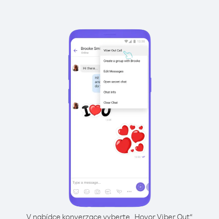
V nabídce konverzace vyberte „Hovor Viber Out“